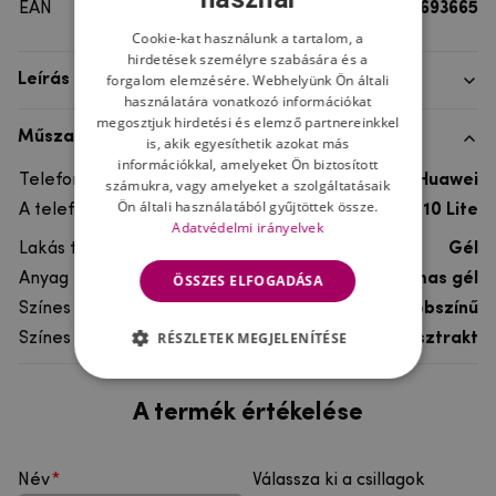
EAN
8596579693665
Cookie-kat használunk a tartalom, a
hirdetések személyre szabására és a
forgalom elemzésére. Webhelyünk Ön általi
Leírás
használatára vonatkozó információkat
megosztjuk hirdetési és elemző partnereinkkel
Műszaki adatok
is, akik egyesíthetik azokat más
információkkal, amelyeket Ön biztosított
Telefon márka
Huawei
számukra, vagy amelyeket a szolgáltatásaik
Ön általi használatából gyűjtöttek össze.
A telefonmodellhez
Huawei P10 Lite
Adatvédelmi irányelvek
Lakás típusa
Gél
Anyag
rugalmas gél
ÖSSZES ELFOGADÁSA
Színes
többszínű
RÉSZLETEK MEGJELENÍTÉSE
Színes motívum
Absztrakt
A termék értékelése
Név
Válassza ki a csillagok