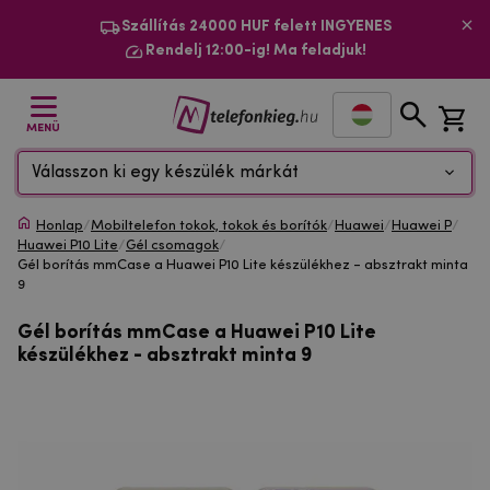
Szállítás 24000 HUF felett INGYENES
Rendelj 12:00-ig! Ma feladjuk!
MENÜ
Válasszon ki egy készülék márkát
Honlap
/
Mobiltelefon tokok, tokok és borítók
/
Huawei
/
Huawei P
/
Huawei P10 Lite
/
Gél csomagok
/
Gél borítás mmCase a Huawei P10 Lite készülékhez - absztrakt minta
9
Gél borítás mmCase a Huawei P10 Lite
készülékhez - absztrakt minta 9