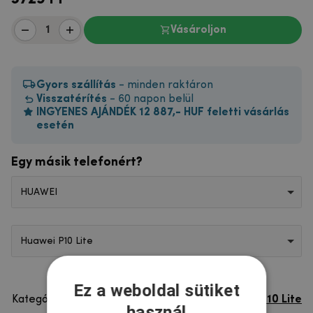
Vásároljon
Gyors szállítás
- minden raktáron
Visszatérítés
- 60 napon belül
INGYENES AJÁNDÉK 12 887,- HUF feletti vásárlás
esetén
Egy másik telefonért?
HUAWEI
Huawei P10 Lite
Ez a weboldal sütiket
Kategória
Huawei P10 Lite
használ