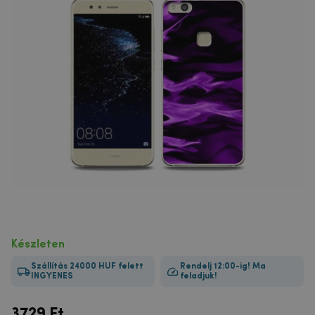
Készleten
Szállítás 24000 HUF felett
Rendelj 12:00-ig! Ma
INGYENES
feladjuk!
3729
Ft