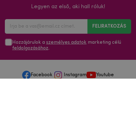
Legyen az első, aki hall róluk!
FELIRATKOZÁS
Hozzájárulok a
személyes adatok
marketing célú
feldolgozásához
.
Facebook
Instagram
Youtube
Minden a vásárlásról
Szolgáltatások és szervizelés
Szerzői jog © 2025
mpouzdra.hu