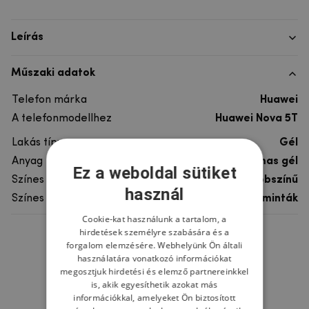
Leírás
Műszaki adatok
Telefon márka
Huawei
A telefonmodellhez
Huawei Nova 5T
Lakás típusa
Gél
Anyag
rugalmas gél
Ez a weboldal sütiket
Színes
többszínű
használ
Színes motívum
Egyéb minták
Cookie-kat használunk a tartalom, a
hirdetések személyre szabására és a
Ne felejtsd el
forgalom elemzésére. Webhelyünk Ön általi
használatára vonatkozó információkat
megosztjuk hirdetési és elemző partnereinkkel
is, akik egyesíthetik azokat más
információkkal, amelyeket Ön biztosított