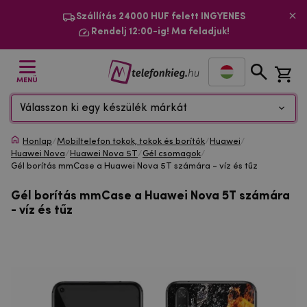
Szállítás 24000 HUF felett INGYENES
Rendelj 12:00-ig! Ma feladjuk!
MENÜ
Válasszon ki egy készülék márkát
Honlap
/
Mobiltelefon tokok, tokok és borítók
/
Huawei
/
Huawei Nova
/
Huawei Nova 5T
/
Gél csomagok
/
Gél borítás mmCase a Huawei Nova 5T számára - víz és tűz
Gél borítás mmCase a Huawei Nova 5T számára
- víz és tűz