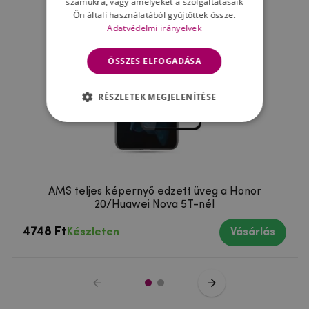
számukra, vagy amelyeket a szolgáltatásaik
Ön általi használatából gyűjtöttek össze.
Adatvédelmi irányelvek
ÖSSZES ELFOGADÁSA
RÉSZLETEK MEGJELENÍTÉSE
AMS teljes képernyő edzett üveg a Honor
20/Huawei Nova 5T-nél
4748 Ft
Készleten
Vásárlás