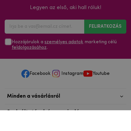
Legyen az első, aki hall róluk!
FELIRATKOZÁS
Hozzájárulok a
személyes adatok
marketing célú
feldolgozásához
.
Facebook
Instagram
Youtube
Minden a vásárlásról
Szolgáltatások és szervizelés
Szerzői jog © 2025
mpouzdra.hu