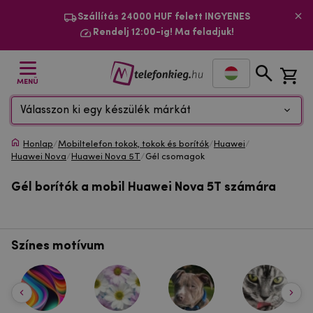
Szállítás 24000 HUF felett INGYENES
Rendelj 12:00-ig! Ma feladjuk!
MENÜ
Válasszon ki egy készülék márkát
Honlap
/
Mobiltelefon tokok, tokok és borítók
/
Huawei
/
Huawei Nova
/
Huawei Nova 5T
/
Gél csomagok
Gél borítók a mobil Huawei Nova 5T számára
Színes motívum