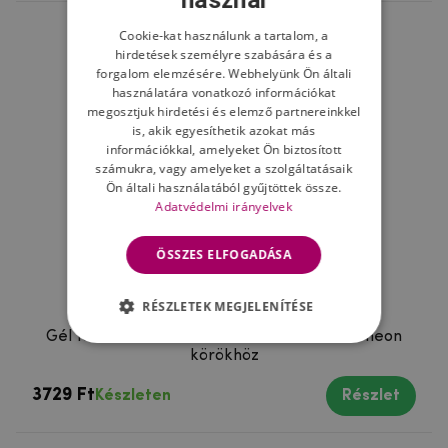
használ
Cookie-kat használunk a tartalom, a
hirdetések személyre szabására és a
forgalom elemzésére. Webhelyünk Ön általi
használatára vonatkozó információkat
megosztjuk hirdetési és elemző partnereinkkel
is, akik egyesíthetik azokat más
információkkal, amelyeket Ön biztosított
számukra, vagy amelyeket a szolgáltatásaik
Ön általi használatából gyűjtöttek össze.
Adatvédelmi irányelvek
ÖSSZES ELFOGADÁSA
RÉSZLETEK MEGJELENÍTÉSE
Gél tok mmCase a mobil Huawei Nova 5T - neon
körökhöz
3729 Ft
Készleten
Részlet