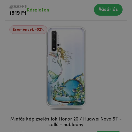
4000 Ft
Vásárlás
Készleten
1919 Ft
Események -52%
Mintás kép zselés tok Honor 20 / Huawei Nova 5T -
sellő - hableány