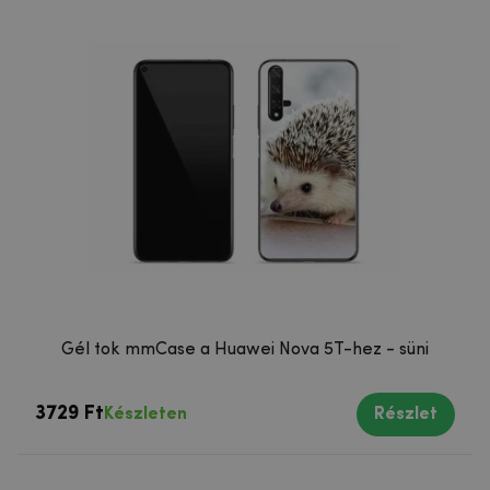
Gél tok mmCase a Huawei Nova 5T-hez - süni
3729 Ft
Készleten
Részlet