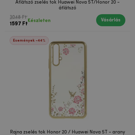
Átlátszó zselés tok Huawei Nova 5T/Honor 20 -
átlátszó
3048 Ft
Vásárlás
Készleten
1597 Ft
Események -44%
Rajna zselés tok Honor 20 / Huawei Nova 5T - arany