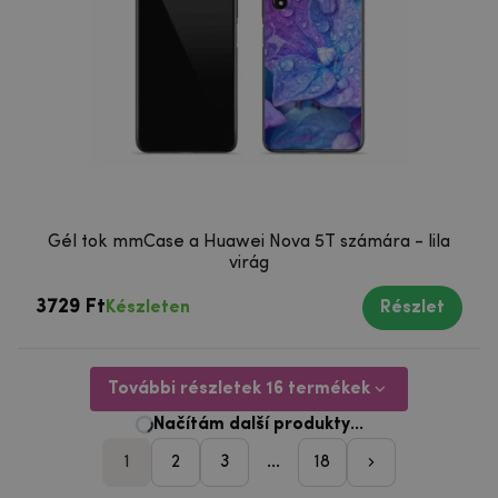
Gél tok mmCase a Huawei Nova 5T számára - lila
virág
3729 Ft
Készleten
Részlet
További részletek 16 termékek
1
2
3
...
18
pager_followi