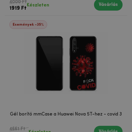
4000 Ft
Vásárlás
Készleten
1919 Ft
Események -35%
Gél borító mmCase a Huawei Nova 5T-hez - covid 3
4661 Ft
Vásárlás