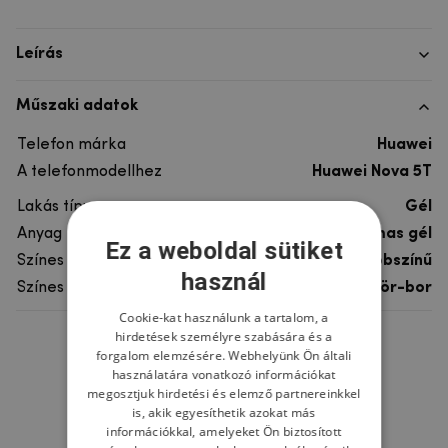
Leírás
Műszaki adatok
Telefon márka
Huawei
A telefonmodellhez
Huawei Nova 5T
Lakás típusa
Gél
Anyag
rugalmas gél
Ez a weboldal sütiket
Színes
többszínű
használ
Színes motívum
Sör-bor
Cookie-kat használunk a tartalom, a
hirdetések személyre szabására és a
Ne felejtsd el
forgalom elemzésére. Webhelyünk Ön általi
használatára vonatkozó információkat
megosztjuk hirdetési és elemző partnereinkkel
is, akik egyesíthetik azokat más
információkkal, amelyeket Ön biztosított