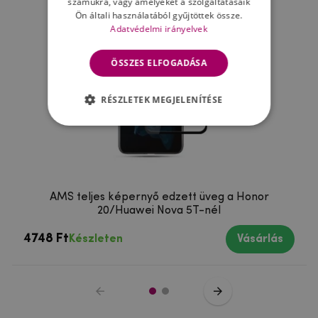
számukra, vagy amelyeket a szolgáltatásaik
Ön általi használatából gyűjtöttek össze.
Adatvédelmi irányelvek
ÖSSZES ELFOGADÁSA
RÉSZLETEK MEGJELENÍTÉSE
AMS teljes képernyő edzett üveg a Honor
20/Huawei Nova 5T-nél
4748 Ft
Készleten
Vásárlás