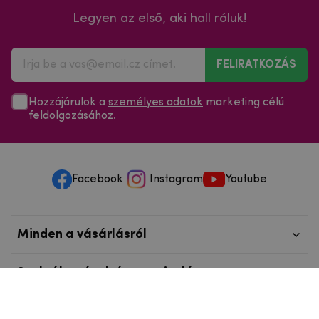
Legyen az első, aki hall róluk!
FELIRATKOZÁS
Hozzájárulok a
személyes adatok
marketing célú
feldolgozásához
.
Facebook
Instagram
Youtube
Minden a vásárlásról
Szolgáltatások és szervizelés
Szerzői jog © 2025
mpouzdra.hu