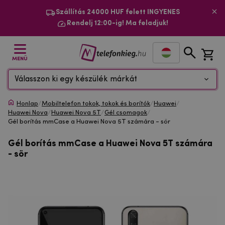
Szállítás 24000 HUF felett INGYENES
Rendelj 12:00-ig! Ma feladjuk!
MENÜ
Válasszon ki egy készülék márkát
Honlap
/
Mobiltelefon tokok, tokok és borítók
/
Huawei
/
Huawei Nova
/
Huawei Nova 5T
/
Gél csomagok
/
Gél borítás mmCase a Huawei Nova 5T számára - sör
Gél borítás mmCase a Huawei Nova 5T számára
- sör