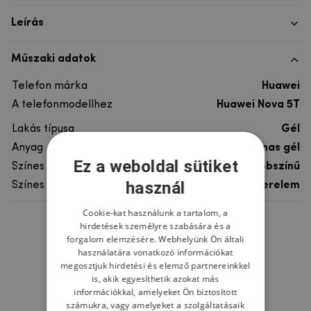
Leírás
Műszaki adatok
Telefon márka
Huawei
A telefonmodellhez
Huawei Nova 5T
Lakás típusa
Gél
Anyag
rugalmas gél
Ez a weboldal sütiket
Színes
többszínű
használ
Színes motívum
Szerelem
Cookie-kat használunk a tartalom, a
hirdetések személyre szabására és a
Ne felejtsd el
forgalom elemzésére. Webhelyünk Ön általi
használatára vonatkozó információkat
megosztjuk hirdetési és elemző partnereinkkel
is, akik egyesíthetik azokat más
információkkal, amelyeket Ön biztosított
számukra, vagy amelyeket a szolgáltatásaik