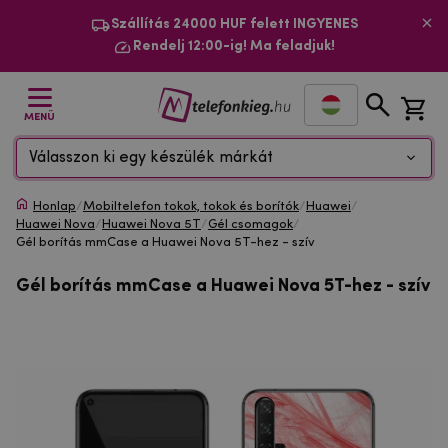
Szállítás 24000 HUF felett INGYENES
Rendelj 12:00-ig! Ma feladjuk!
MENÜ
Válasszon ki egy készülék márkát
Honlap
/
Mobiltelefon tokok, tokok és borítók
/
Huawei
/
Huawei Nova
/
Huawei Nova 5T
/
Gél csomagok
/
Gél borítás mmCase a Huawei Nova 5T-hez - szív
Gél borítás mmCase a Huawei Nova 5T-hez - szív