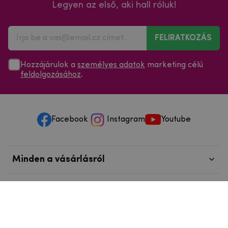
Legyen az első, aki hall róluk!
FELIRATKOZÁS
Hozzájárulok a
személyes adatok
marketing célú
feldolgozásához
.
Facebook
Instagram
Youtube
Minden a vásárlásról
Szolgáltatások és szervizelés
Szerzői jog © 2025
mpouzdra.hu