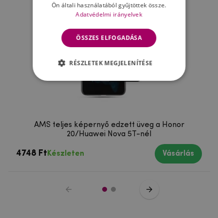
Ön általi használatából gyűjtöttek össze.
Adatvédelmi irányelvek
ÖSSZES ELFOGADÁSA
RÉSZLETEK MEGJELENÍTÉSE
AMS teljes képernyő edzett üveg a Honor
20/Huawei Nova 5T-nél
4748 Ft
Készleten
Vásárlás