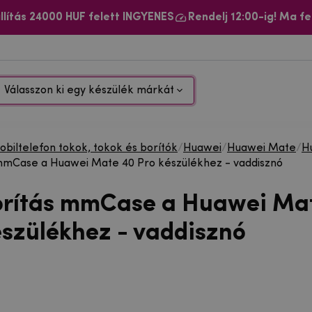
llítás 24000 HUF felett INGYENES
Rendelj 12:00-ig! Ma fe
Válasszon ki egy készülék márkát
biltelefon tokok, tokok és borítók
/
Huawei
/
Huawei Mate
/
H
mmCase a Huawei Mate 40 Pro készülékhez - vaddisznó
orítás mmCase a Huawei Ma
észülékhez - vaddisznó