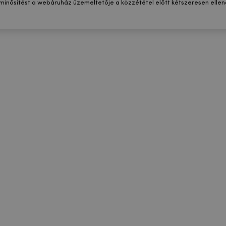
 minősítést a webáruház üzemeltetője a közzététel előtt kétszeresen ellenő