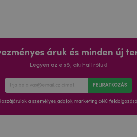
ezményes áruk és minden új t
Legyen az első, aki hall róluk!
FELIRATKOZÁS
Hozzájárulok a
személyes adatok
marketing célú
feldolgozás