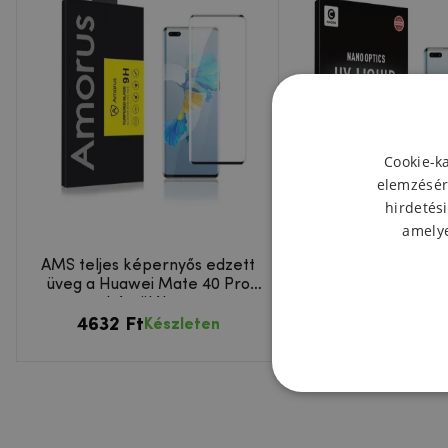
Cookie-k
elemzésér
hirdetési
amelye
AMS teljes képernyős edzett
MCL 3D edzett véd
üveg a Huawei Mate 40 Pro
fény) Huawei Mat
készüléken
készülékhe
4632 Ft
6413 Ft
Készleten
Készl