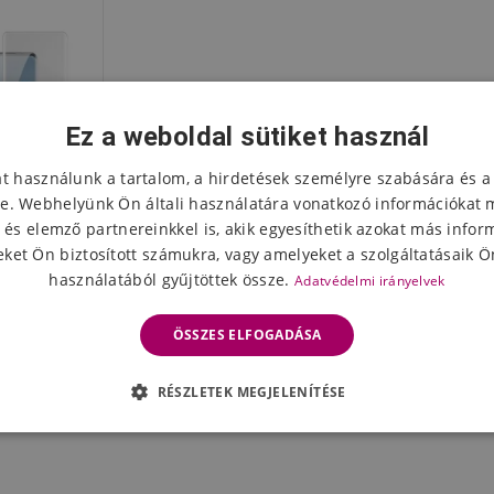
Ez a weboldal sütiket használ
at használunk a tartalom, a hirdetések személyre szabására és a
e. Webhelyünk Ön általi használatára vonatkozó információkat 
 és elemző partnereinkkel is, akik egyesíthetik azokat más infor
ket Ön biztosított számukra, vagy amelyeket a szolgáltatásaik Ön
használatából gyűjtöttek össze.
Adatvédelmi irányelvek
őüveg (UV
e 40 Pro
ÖSSZES ELFOGADÁSA
z
eten
RÉSZLETEK MEGJELENÍTÉSE