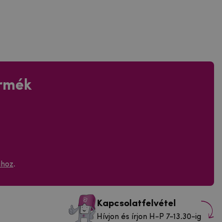
ermék
ához
.
Kapcsolatfelvétel
Hívjon és írjon H-P 7-13.30-ig