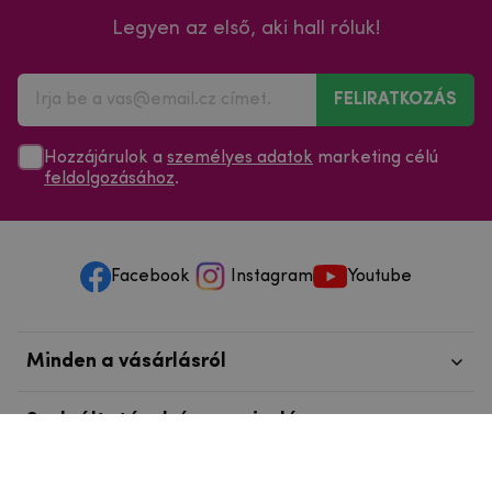
Legyen az első, aki hall róluk!
FELIRATKOZÁS
Hozzájárulok a
személyes adatok
marketing célú
feldolgozásához
.
Facebook
Instagram
Youtube
Minden a vásárlásról
Szolgáltatások és szervizelés
Szerzői jog © 2025
mpouzdra.hu