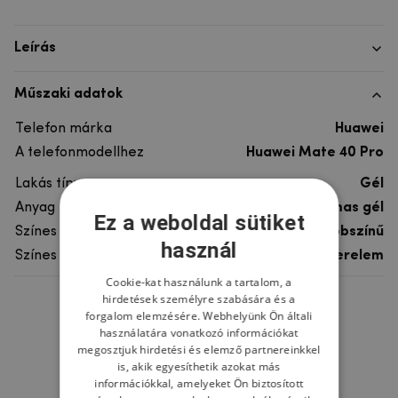
Leírás
Műszaki adatok
Telefon márka
Huawei
A telefonmodellhez
Huawei Mate 40 Pro
Lakás típusa
Gél
Anyag
rugalmas gél
Ez a weboldal sütiket
Színes
többszínű
használ
Színes motívum
Szerelem
Cookie-kat használunk a tartalom, a
hirdetések személyre szabására és a
Ne felejtsd el
forgalom elemzésére. Webhelyünk Ön általi
használatára vonatkozó információkat
megosztjuk hirdetési és elemző partnereinkkel
is, akik egyesíthetik azokat más
információkkal, amelyeket Ön biztosított