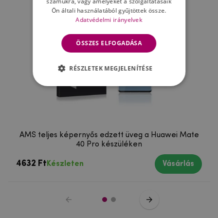
számukra, vagy amelyeket a szolgáltatásaik
Ön általi használatából gyűjtöttek össze.
Adatvédelmi irányelvek
ÖSSZES ELFOGADÁSA
RÉSZLETEK MEGJELENÍTÉSE
AMS teljes képernyős edzett üveg a Huawei Mate
40 Pro készüléken
4632 Ft
Készleten
Vásárlás