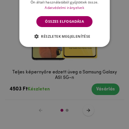
Ön általi használatából gyűjtöttek össze.
Adatvédelmi irányelvek
ÖSSZES ELFOGADÁSA
RÉSZLETEK MEGJELENÍTÉSE
Teljes képernyőre edzett üveg a Samsung Galaxy
A51 5G-n
4503 Ft
Készleten
Vásárlás