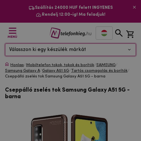
Szállítás 24000 HUF felett INGYENES
Rendelj 12:00-ig! Ma feladjuk!
MENÜ
Válasszon ki egy készülék márkát
Honlap
/
Mobiltelefon tokok, tokok és borítók
/
SAMSUNG
/
Samsung Galaxy A
/
Galaxy A51 5G
/
Tartós csomagolás és borítók
/
Cseppálló zselés tok Samsung Galaxy A51 5G - barna
Cseppálló zselés tok Samsung Galaxy A51 5G -
barna