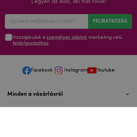
Legyen az első, aki hall róluk!
FELIRATKOZÁS
Hozzájárulok a
személyes adatok
marketing célú
feldolgozásához
.
Facebook
Instagram
Youtube
Minden a vásárlásról
Szolgáltatások és szervizelés
Szerzői jog © 2025
mpouzdra.hu