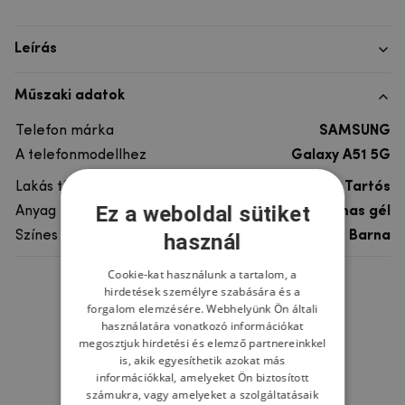
Leírás
Műszaki adatok
Telefon márka
SAMSUNG
A telefonmodellhez
Galaxy A51 5G
Lakás típusa
Tartós
Ez a weboldal sütiket
Anyag
rugalmas gél
Színes
Barna
használ
Cookie-kat használunk a tartalom, a
hirdetések személyre szabására és a
Ne felejtsd el
forgalom elemzésére. Webhelyünk Ön általi
használatára vonatkozó információkat
megosztjuk hirdetési és elemző partnereinkkel
is, akik egyesíthetik azokat más
információkkal, amelyeket Ön biztosított
számukra, vagy amelyeket a szolgáltatásaik