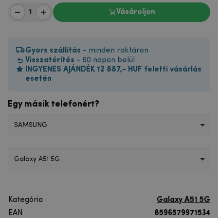
Vásároljon
Gyors szállítás
- minden raktáron
Visszatérítés
- 60 napon belül
INGYENES AJÁNDÉK 12 887,- HUF feletti vásárlás
esetén
Egy másik telefonért?
SAMSUNG
Galaxy A51 5G
Kategória
Galaxy A51 5G
EAN
8596579971534