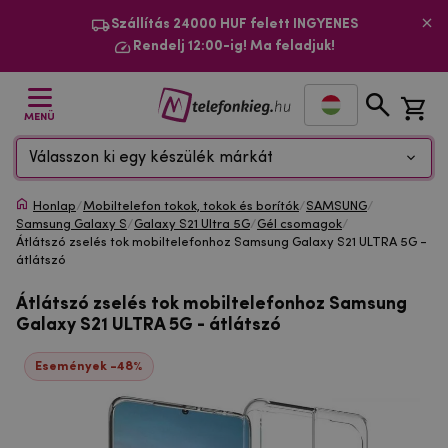
Szállítás 24000 HUF felett INGYENES
Rendelj 12:00-ig! Ma feladjuk!
MENÜ
Válasszon ki egy készülék márkát
Honlap
/
Mobiltelefon tokok, tokok és borítók
/
SAMSUNG
/
Samsung Galaxy S
/
Galaxy S21 Ultra 5G
/
Gél csomagok
/
Átlátszó zselés tok mobiltelefonhoz Samsung Galaxy S21 ULTRA 5G -
átlátszó
Átlátszó zselés tok mobiltelefonhoz Samsung
Galaxy S21 ULTRA 5G - átlátszó
Események -48%