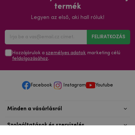
termék
Legyen az első, aki hall róluk!
FELIRATKOZÁS
Hozzájárulok a
személyes adatok
marketing célú
feldolgozásához
.
Facebook
Instagram
Youtube
Minden a vásárlásról
Szolgáltatások és szervizelés