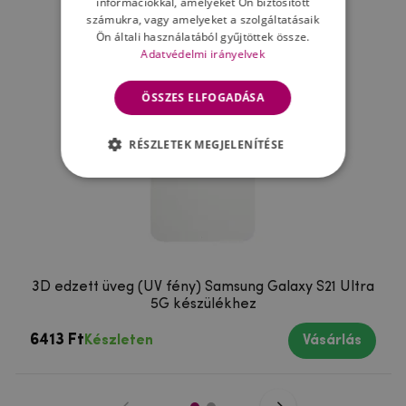
információkkal, amelyeket Ön biztosított
számukra, vagy amelyeket a szolgáltatásaik
Ön általi használatából gyűjtöttek össze.
Adatvédelmi irányelvek
ÖSSZES ELFOGADÁSA
RÉSZLETEK MEGJELENÍTÉSE
3D edzett üveg (UV fény) Samsung Galaxy S21 Ultra
5G készülékhez
6413 Ft
Készleten
Vásárlás