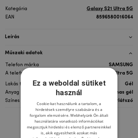
Kategória
Galaxy S21 Ultra 5G
EAN
8596580016064
Leírás
Műszaki adatok
Telefon márka
SAMSUNG
A telefonmodellhez
Galaxy S21 Ultra 5G
Ez a weboldal sütiket
Lakás típusa
Gél
használ
Anyag
rugalmas gél
Színes
átlátszó
Cookie-kat használunk a tartalom, a
hirdetések személyre szabására és a
forgalom elemzésére. Webhelyünk Ön általi
Ne felejtsd el
használatára vonatkozó információkat
megosztjuk hirdetési és elemző partnereinkkel
is, akik egyesíthetik azokat más