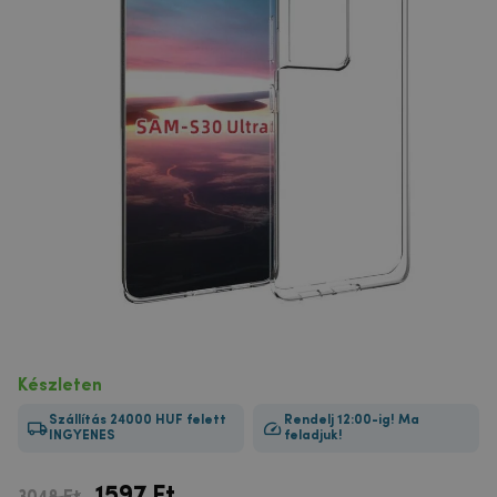
Készleten
Szállítás 24000 HUF felett
Rendelj 12:00-ig! Ma
INGYENES
feladjuk!
1597
Ft