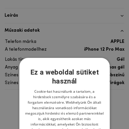
Leírás
Műszaki adatok
Telefon márka
APPLE
A telefonmodellhez
iPhone 12 Pro Max
Lakás típusa
Gél
Anyag
rugalmas gél
Ez a weboldal sütiket
Színes
többszínű
használ
Színes motívum
Virágok
Cookie-kat használunk a tartalom, a
hirdetések személyre szabására és a
Ne felejtsd el
forgalom elemzésére. Webhelyünk Ön általi
használatára vonatkozó információkat
megosztjuk hirdetési és elemző partnereinkkel
is, akik egyesíthetik azokat más
információkkal, amelyeket Ön biztosított