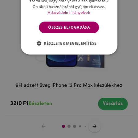
számukra, vagy amelyeket a szolgáltatásaik
Ön általi használatából gyűjtöttek össze.
Adatvédelmi irányelvek
ÖSSZES ELFOGADÁSA
RÉSZLETEK MEGJELENÍTÉSE
9H edzett üveg iPhone 12 Pro Max készülékhez
3210 Ft
Készleten
Vásárlás