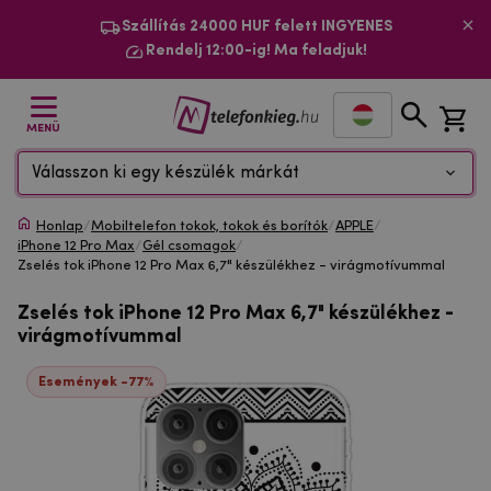
Szállítás 24000 HUF felett INGYENES
Rendelj 12:00-ig! Ma feladjuk!
MENÜ
Válasszon ki egy készülék márkát
Honlap
/
Mobiltelefon tokok, tokok és borítók
/
APPLE
/
iPhone 12 Pro Max
/
Gél csomagok
/
Zselés tok iPhone 12 Pro Max 6,7" készülékhez - virágmotívummal
Zselés tok iPhone 12 Pro Max 6,7" készülékhez -
virágmotívummal
Események -77%