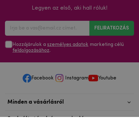
Legyen az első, aki hall róluk!
FELIRATKOZÁS
Hozzájárulok a
személyes adatok
marketing célú
feldolgozásához
.
Facebook
Instagram
Youtube
Minden a vásárlásról
Szolgáltatások és szervizelés
Szerzői jog © 2025
mpouzdra.hu