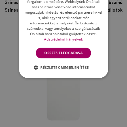
forgalom elemzésére. Webhelyünk Ön általi
Színes
többszínű
használatára vonatkozó információkat
Színes motívum
Egyéb állatok
megosztjuk hirdetési és elemző partnereinkkel
is, akik egyesíthetik azokat más
információkkal, amelyeket Ön biztosított
számukra, vagy amelyeket a szolgáltatásaik
Ne felejtsd el
Ön általi használatából gyűjtöttek össze.
Adatvédelmi irányelvek
ÖSSZES ELFOGADÁSA
RÉSZLETEK MEGJELENÍTÉSE