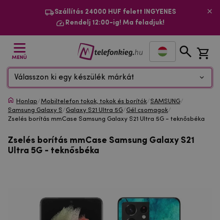
Szállítás 24000 HUF felett INGYENES
Rendelj 12:00-ig! Ma feladjuk!
MENÜ
Válasszon ki egy készülék márkát
Honlap
/
Mobiltelefon tokok, tokok és borítók
/
SAMSUNG
/
Samsung Galaxy S
/
Galaxy S21 Ultra 5G
/
Gél csomagok
/
Zselés borítás mmCase Samsung Galaxy S21 Ultra 5G - teknősbéka
Zselés borítás mmCase Samsung Galaxy S21
Ultra 5G - teknősbéka