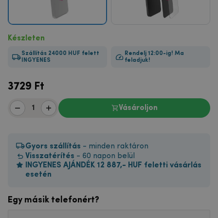
Készleten
Szállítás 24000 HUF felett
Rendelj 12:00-ig! Ma
INGYENES
feladjuk!
3729
Ft
Vásároljon
Gyors szállítás
- minden raktáron
Visszatérítés
- 60 napon belül
INGYENES AJÁNDÉK 12 887,- HUF feletti vásárlás
esetén
Egy másik telefonért?