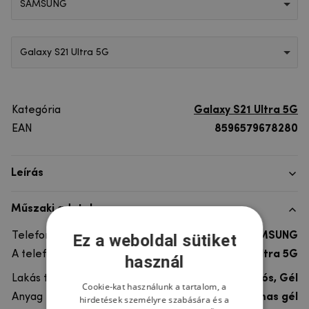
SAMSUNG
Galaxy S21 Ultra 5G
Kategória
Galaxy S21 Ultra 5G
EAN
8596579678280
Leírás
Műszaki adatok
Telefon márka
SAMSUNG
Ez a weboldal sütiket
A telefonmodellhez
Galaxy S21 Ultra 5G
használ
Lakás típusa
Ultra tartós, Gél
Cookie-kat használunk a tartalom, a
Anyag
rugalmas gél
hirdetések személyre szabására és a