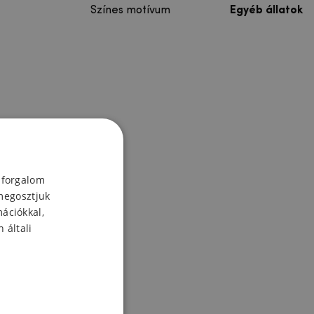
Színes motívum
Egyéb állatok
 forgalom
megosztjuk
mációkkal,
 általi