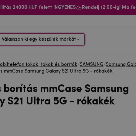
llítás 24000 HUF felett INGYENES
Rendelj 12:00-ig! Ma fe
Válasszon ki egy készülék márkát
biltelefon tokok, tokok és borítók
/
SAMSUNG
/
Samsung Gala
ás mmCase Samsung Galaxy S21 Ultra 5G - rókakék
s borítás mmCase Samsung
y S21 Ultra 5G - rókakék