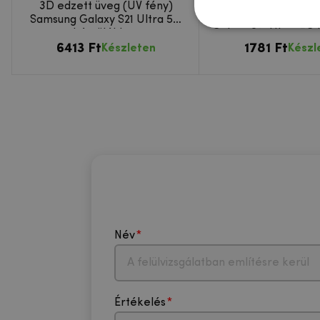
3D edzett üveg (UV fény)
MCL edzett üvegbő
Samsung Galaxy S21 Ultra 5G
kamera lencse a 
készülékhez
Galaxy S21 Ultra 5G
6413 Ft
1781 Ft
Készleten
Készl
Név
Értékelés