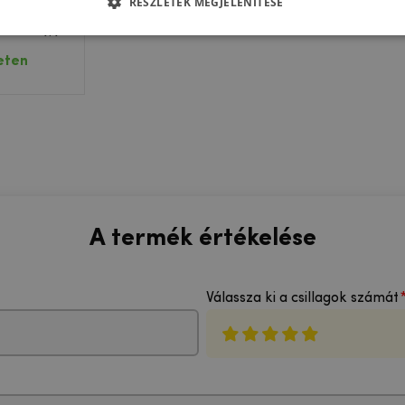
RÉSZLETEK MEGJELENÍTÉSE
l készült
Samsung
 kameráján
eten
A termék értékelése
Válassza ki a csillagok számát