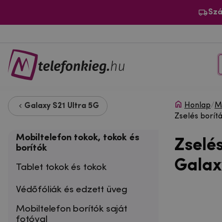
Szá
Honlap
/
Mo
Galaxy S21 Ultra 5G
Zselés borít
Mobiltelefon tokok, tokok és
Zselé
borítók
Galax
Tablet tokok és tokok
Védőfóliák és edzett üveg
Mobiltelefon borítók saját
fotóval