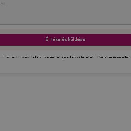
Értékelés küldése
 minősítést a webáruház üzemeltetője a közzététel előtt kétszeresen ellenő