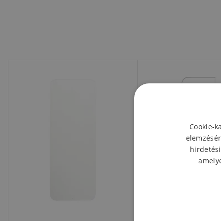
Cookie-k
elemzésér
hirdetési
amelye