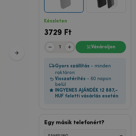
Készleten
3729
Ft
Vásároljon
Gyors szállítás
- minden
raktáron
Visszatérítés
- 60 napon
belül
INGYENES AJÁNDÉK 12 887,-
HUF feletti vásárlás esetén
Egy másik telefonért?