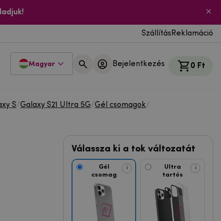
ladjuk!
Szállítás
Reklamáció
Bejelentkezés
Magyar
0 Ft
xy S
/
Galaxy S21 Ultra 5G
/
Gél csomagok
/
Válassza ki a tok változatát
Gél
Ultra
i
i
csomag
tartós