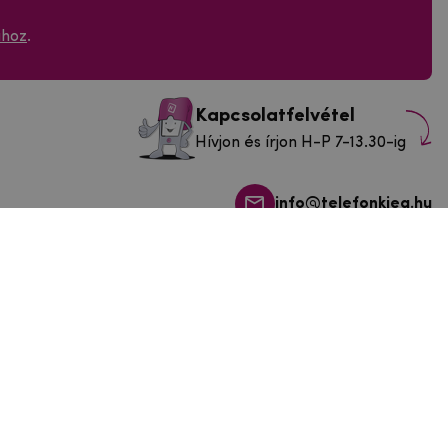
ához
.
Kapcsolatfelvétel
Hívjon és írjon H-P 7-13.30-ig
info@telefonkieg.hu