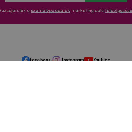
Hozzájárulok a
személyes adatok
marketing célú
feldolgozás
Facebook
Instagram
Youtube
ások és szervizelés
ződéstől való elállás
dja
szállítási feltételek