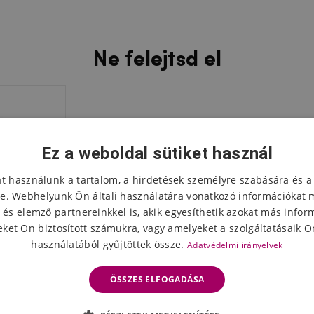
Ne felejtsd el
Ez a weboldal sütiket használ
at használunk a tartalom, a hirdetések személyre szabására és a
e. Webhelyünk Ön általi használatára vonatkozó információkat 
 és elemző partnereinkkel is, akik egyesíthetik azokat más infor
ket Ön biztosított számukra, vagy amelyeket a szolgáltatásaik Ön
használatából gyűjtöttek össze.
Adatvédelmi irányelvek
ÖSSZES ELFOGADÁSA