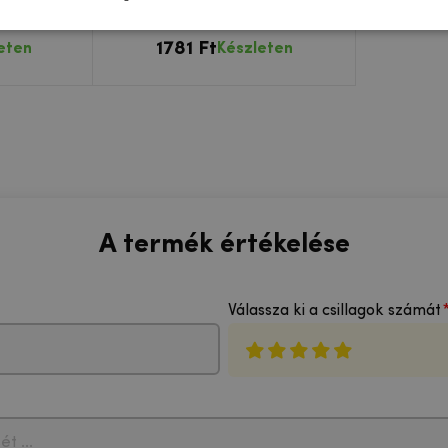
S20 FE
Galaxy S20 FE/S20 FE 5G
en
kamerához
1781 Ft
eten
Készleten
A termék értékelése
Válassza ki a csillagok számát