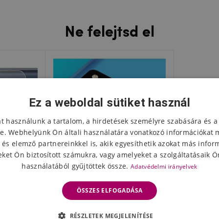
Ne felejtsd el
Ez a weboldal sütiket használ
at használunk a tartalom, a hirdetések személyre szabására és a
e. Webhelyünk Ön általi használatára vonatkozó információkat 
 és elemző partnereinkkel is, akik egyesíthetik azokat más infor
ket Ön biztosított számukra, vagy amelyeket a szolgáltatásaik Ön
használatából gyűjtöttek össze.
Adatvédelmi irányelvek
ÖSSZES ELFOGADÁSA
e üveg a
Kamera objektívvédő Samsung
RÉSZLETEK MEGJELENÍTÉSE