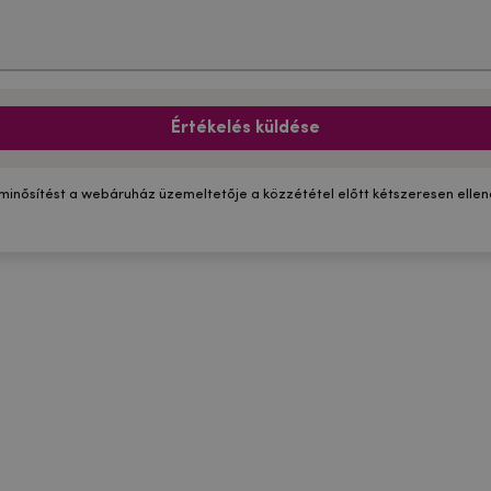
Értékelés küldése
 minősítést a webáruház üzemeltetője a közzététel előtt kétszeresen ellenő