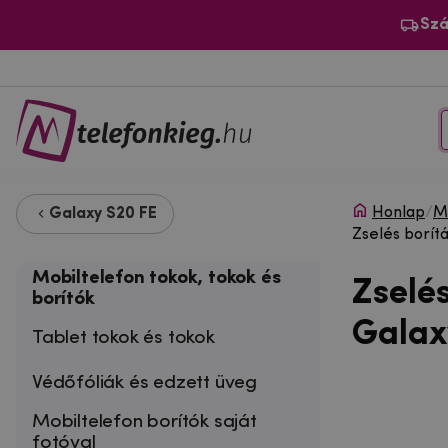
Szá
Honlap
/
Mo
Galaxy S20 FE
Zselés borít
Mobiltelefon tokok, tokok és
Zselé
borítók
Galax
Tablet tokok és tokok
Védőfóliák és edzett üveg
Mobiltelefon borítók saját
fotóval