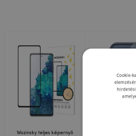
Cookie-k
elemzésér
hirdetési
amelye
Wozinsky teljes képernyő
MCL kamera lencs