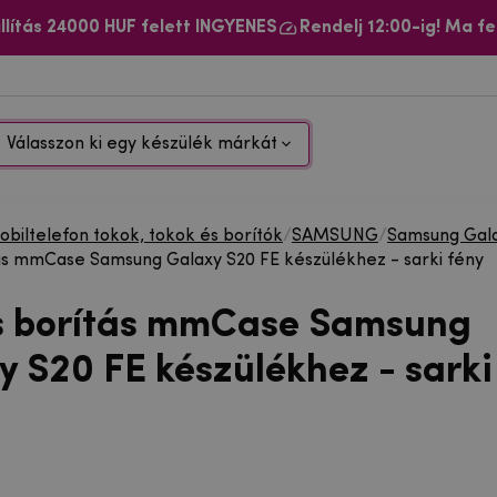
llítás 24000 HUF felett INGYENES
Rendelj 12:00-ig! Ma fe
Válasszon ki egy készülék márkát
biltelefon tokok, tokok és borítók
/
SAMSUNG
/
Samsung Gala
ás mmCase Samsung Galaxy S20 FE készülékhez - sarki fény
s borítás mmCase Samsung
y S20 FE készülékhez - sarki