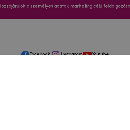
Hozzájárulok a
személyes adatok
marketing célú
feldolgozás
Facebook
Instagram
Youtube
ások és szervizelés
ződéstől való elállás
dja
szállítási feltételek
és visszaküldések