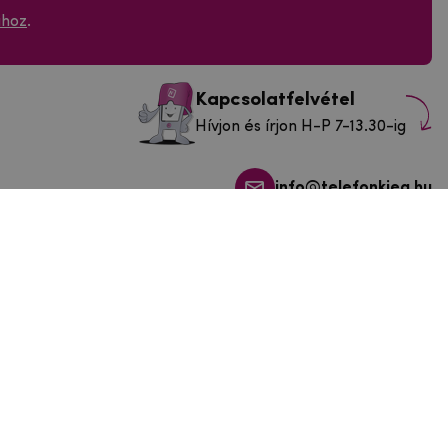
ához
.
Kapcsolatfelvétel
Hívjon és írjon H-P 7-13.30-ig
info@telefonkieg.hu