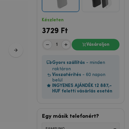
Készleten
3729
Ft
Vásároljon
Gyors szállítás
- minden
raktáron
Visszatérítés
- 60 napon
belül
INGYENES AJÁNDÉK 12 887,-
HUF feletti vásárlás esetén
Egy másik telefonért?