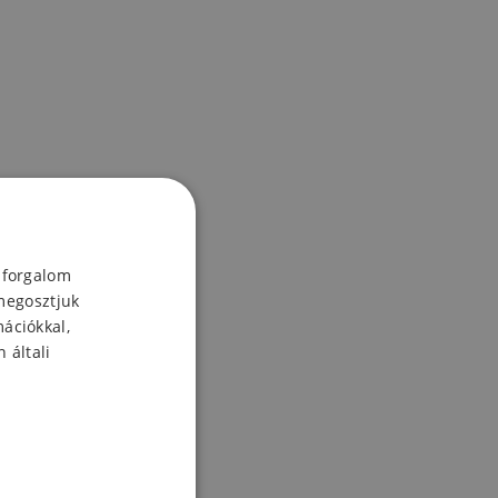
 forgalom
megosztjuk
mációkkal,
 általi