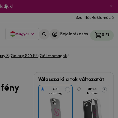
ladjuk!
Szállítás
Reklamáció
Bejelentkezés
Magyar
0 Ft
xy S
/
Galaxy S20 FE
/
Gél csomagok
/
Válassza ki a tok változatát
 fény
Gél
Ultra
i
i
csomag
tartós