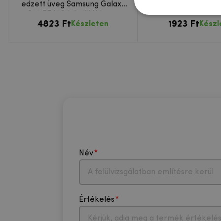
edzett üveg Samsung Galaxy
Samsung Galaxy 
S20 FE/5G készülékhez -
készülékb
4823 Ft
fekete
1923 Ft
Készleten
Készl
Név
Értékelés