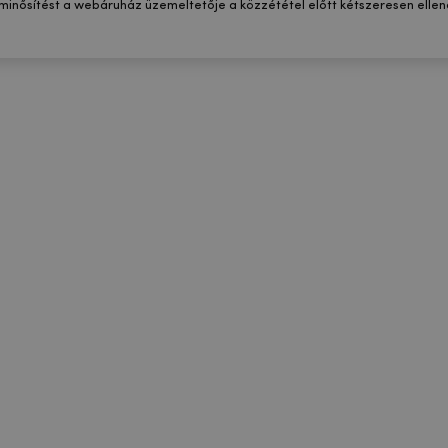
 minősítést a webáruház üzemeltetője a közzététel előtt kétszeresen ellenő