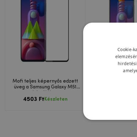
Cookie-k
elemzésér
hirdetési
amelye
Mofi teljes képernyős edzett
ENK edzett üveg a
üveg a Samsung Galaxy M51
Galaxy M51 kész
készüléken
4503 Ft
3200 Ft
Készleten
Kész