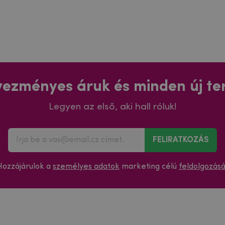
ezményes áruk és minden új t
Legyen az első, aki hall róluk!
FELIRATKOZÁS
Hozzájárulok a
személyes adatok
marketing célú
feldolgozás