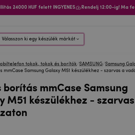
llítás 24000 HUF felett INGYENES
Rendelj 12:00-ig! Ma fe
Válasszon ki egy készülék márkát
biltelefon tokok, tokok és borítók
/
SAMSUNG
/
Samsung Gal
ás mmCase Samsung Galaxy M51 készülékhez - szarvas a vad
s borítás mmCase Samsung
y M51 készülékhez - szarvas
zaton