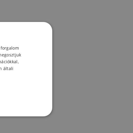
 forgalom
megosztjuk
mációkkal,
 általi