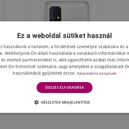
Ez a weboldal sütiket használ
at használunk a tartalom, a hirdetések személyre szabására és a
e. Webhelyünk Ön általi használatára vonatkozó információkat 
 és elemző partnereinkkel is, akik egyesíthetik azokat más infor
ket Ön biztosított számukra, vagy amelyeket a szolgáltatásaik Ön
használatából gyűjtöttek össze.
Adatvédelmi irányelvek
 Samsung
Edzett üvegből készült kamera
ülékhez
lencse a Samsung Galaxy M51
ÖSSZES ELFOGADÁSA
kamerán
1781 Ft
leten
Készleten
RÉSZLETEK MEGJELENÍTÉSE