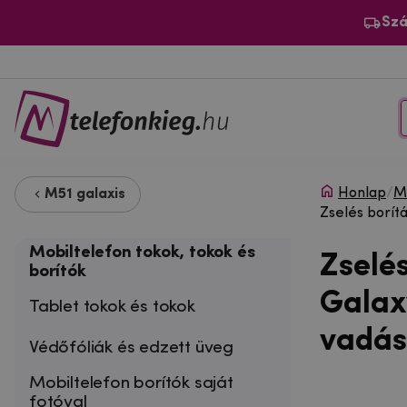
Szá
Honlap
/
Mo
M51 galaxis
Zselés borít
Mobiltelefon tokok, tokok és
Zselé
borítók
Galax
Tablet tokok és tokok
vadás
Védőfóliák és edzett üveg
Mobiltelefon borítók saját
fotóval