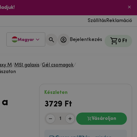
ladjuk!
Szállítás
Reklamáció
Bejelentkezés
Magyar
0 Ft
axy M
/
M51 galaxis
/
Gél csomagok
/
ászaton
Készleten
 a
3729
Ft
Vásároljon