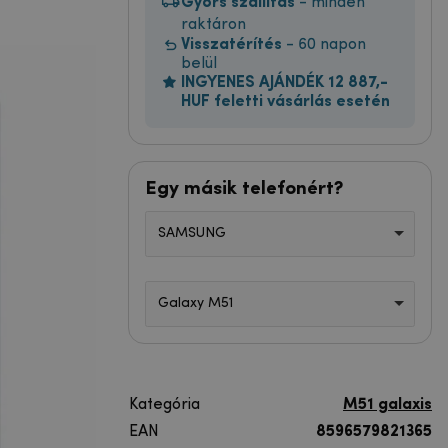
Gyors szállítás
- minden
raktáron
Visszatérítés
- 60 napon
belül
INGYENES AJÁNDÉK 12 887,-
HUF feletti vásárlás esetén
Egy másik telefonért?
SAMSUNG
Galaxy M51
Kategória
M51 galaxis
EAN
8596579821365