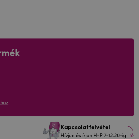
ermék
ához
.
Kapcsolatfelvétel
Hívjon és írjon H-P 7-13.30-ig