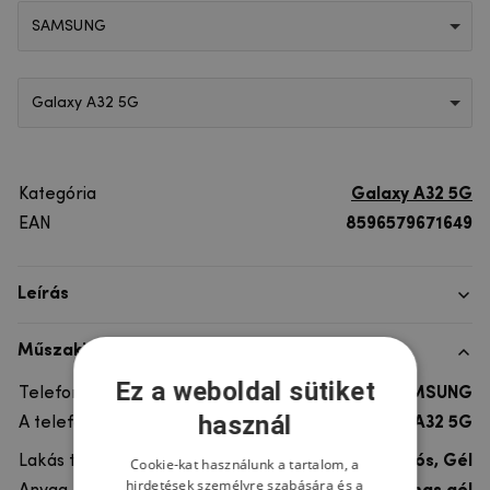
SAMSUNG
Galaxy A32 5G
Kategória
Galaxy A32 5G
EAN
8596579671649
Leírás
Műszaki adatok
Ez a weboldal sütiket
Telefon márka
SAMSUNG
használ
A telefonmodellhez
Galaxy A32 5G
Lakás típusa
Ultra tartós, Gél
Cookie-kat használunk a tartalom, a
hirdetések személyre szabására és a