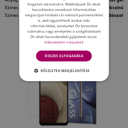
Anyag
rugalmas gél
forgalom elemzésére. Webhelyünk Ön általi
Színes
többszínű
használatára vonatkozó információkat
megosztjuk hirdetési és elemző partnereinkkel
Színes motívum
Vadászat
is, akik egyesíthetik azokat más
információkkal, amelyeket Ön biztosított
számukra, vagy amelyeket a szolgáltatásaik
Ne felejtsd el
Ön általi használatából gyűjtöttek össze.
Adatvédelmi irányelvek
ÖSSZES ELFOGADÁSA
RÉSZLETEK MEGJELENÍTÉSE