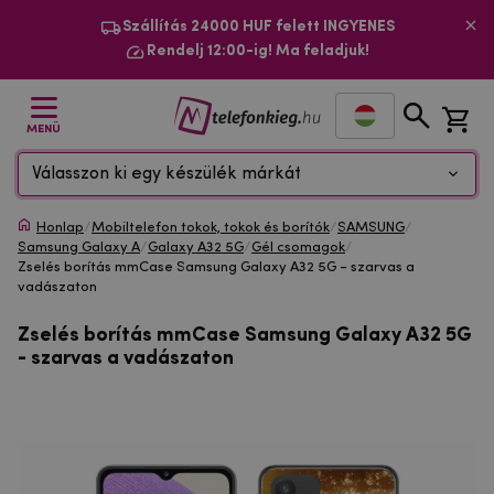
Szállítás 24000 HUF felett INGYENES
Rendelj 12:00-ig! Ma feladjuk!
MENÜ
Válasszon ki egy készülék márkát
Honlap
/
Mobiltelefon tokok, tokok és borítók
/
SAMSUNG
/
Samsung Galaxy A
/
Galaxy A32 5G
/
Gél csomagok
/
Zselés borítás mmCase Samsung Galaxy A32 5G - szarvas a
vadászaton
Zselés borítás mmCase Samsung Galaxy A32 5G
- szarvas a vadászaton