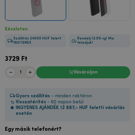
Készleten
Szállítás 24000 HUF felett
Rendelj 12:00-ig! Ma
INGYENES
feladjuk!
3729
Ft
Vásároljon
Gyors szállítás
- minden raktáron
Visszatérítés
- 60 napon belül
INGYENES AJÁNDÉK 12 887,- HUF feletti vásárlás
esetén
Egy másik telefonért?