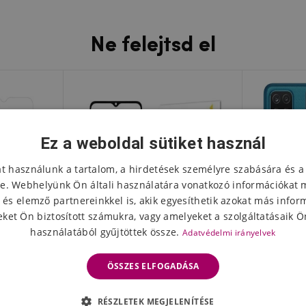
Ne felejtsd el
Ez a weboldal sütiket használ
at használunk a tartalom, a hirdetések személyre szabására és a
e. Webhelyünk Ön általi használatára vonatkozó információkat 
 és elemző partnereinkkel is, akik egyesíthetik azokat más infor
ket Ön biztosított számukra, vagy amelyeket a szolgáltatásaik Ön
használatából gyűjtöttek össze.
Adatvédelmi irányelvek
ÖSSZES ELFOGADÁSA
ung Galaxy
Wozinsky teljes képernyő
Nillkin e
RÉSZLETEK MEGJELENÍTÉSE