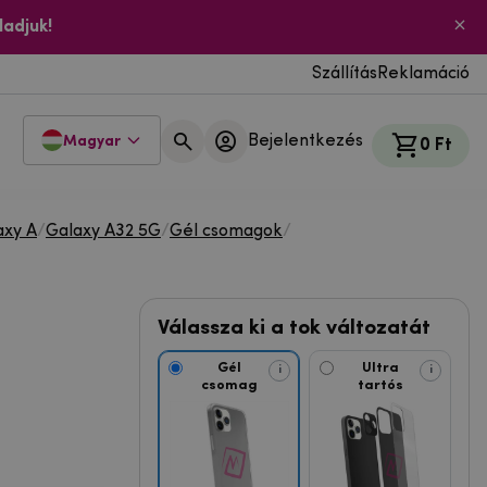
ladjuk!
Szállítás
Reklamáció
Bejelentkezés
Magyar
0 Ft
axy A
/
Galaxy A32 5G
/
Gél csomagok
/
Válassza ki a tok változatát
Gél
Ultra
i
i
csomag
tartós