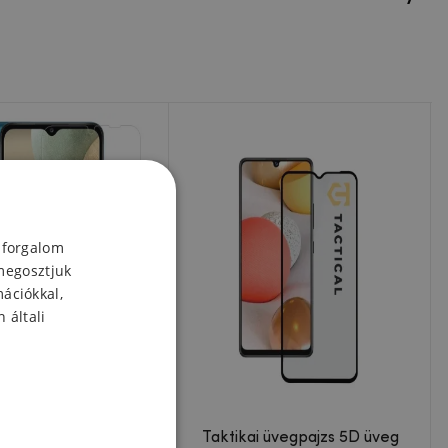
 forgalom
megosztjuk
mációkkal,
 általi
dzett üveg 0.33mm H
Taktikai üvegpajzs 5D üveg