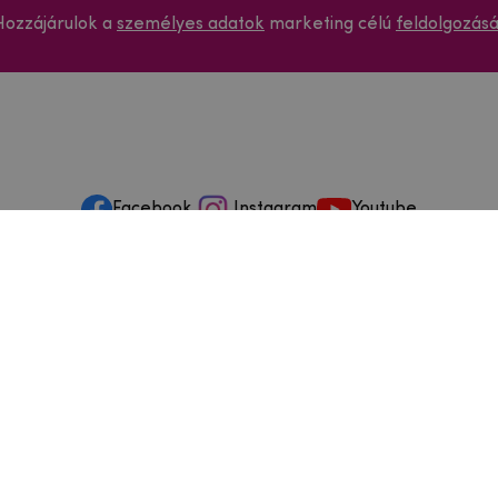
Hozzájárulok a
személyes adatok
marketing célú
feldolgozás
Facebook
Instagram
Youtube
ások és szervizelés
ződéstől való elállás
dja
szállítási feltételek
és visszaküldések