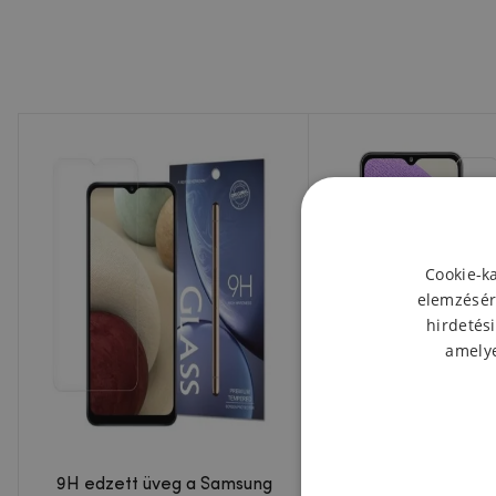
Cookie-k
elemzésér
hirdetési
amelye
9H edzett üveg a Samsung
Edzett üveg a Sams