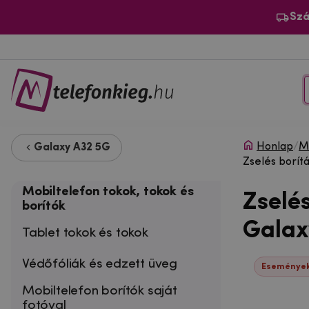
Szá
Honlap
/
Mo
Galaxy A32 5G
Zselés borít
Mobiltelefon tokok, tokok és
Zselé
borítók
Galaxy
Tablet tokok és tokok
Védőfóliák és edzett üveg
Események
Mobiltelefon borítók saját
fotóval