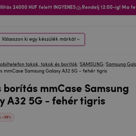
llítás 24000 HUF felett INGYENES
Rendelj 12:00-ig! Ma fe
Válasszon ki egy készülék márkát
biltelefon tokok, tokok és borítók
/
SAMSUNG
/
Samsung Gal
ás mmCase Samsung Galaxy A32 5G - fehér tigris
s borítás mmCase Samsung
 A32 5G - fehér tigris
 -35%