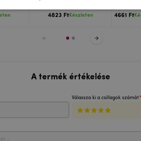
ékhez
edzett üveg a Samsung Galaxy
Sa
A32 5G - fekete
M12/A12/
4823 Ft
4661 Ft
eten
Készleten
Ké
A termék értékelése
Válassza ki a csillagok számát