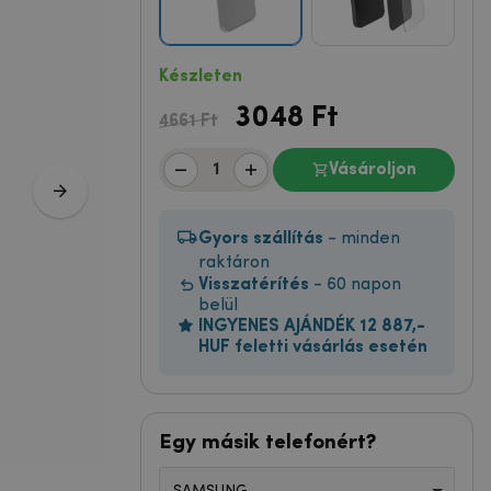
Készleten
3048
Ft
4661 Ft
Vásároljon
Gyors szállítás
- minden
raktáron
Visszatérítés
- 60 napon
belül
INGYENES AJÁNDÉK 12 887,-
HUF feletti vásárlás esetén
Egy másik telefonért?