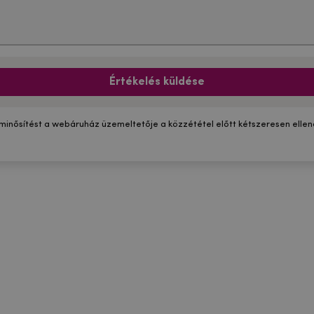
Értékelés küldése
 minősítést a webáruház üzemeltetője a közzététel előtt kétszeresen ellenő