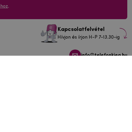
ához
.
Kapcsolatfelvétel
Hívjon és írjon H-P 7-13.30-ig
info@telefonkieg.hu