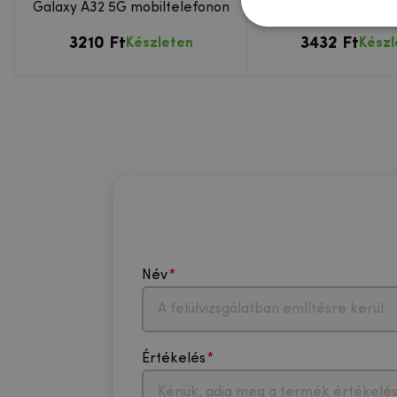
Galaxy A32 5G mobiltelefonon
A32 5G készül
3210 Ft
3432 Ft
Készleten
Készl
Név
Értékelés