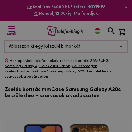
Szállítás 24000 HUF felett INGYENES
Rendelj 12:00-ig! Ma feladjuk!
MENÜ
Válasszon ki egy készülék márkát
Honlap
/
Mobiltelefon tokok, tokok és borítók
/
SAMSUNG
/
Samsung Galaxy A
/
Galaxy A20-asok
/
Gél csomagok
/
Zselés borítás mmCase Samsung Galaxy A20s készülékhez -
szarvasok a vadászaton
Zselés borítás mmCase Samsung Galaxy A20s
készülékhez - szarvasok a vadászaton