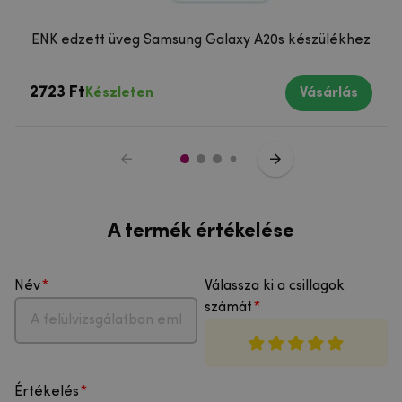
ENK edzett üveg Samsung Galaxy A20s készülékhez
2723 Ft
Készleten
Vásárlás
A termék értékelése
Név
Válassza ki a csillagok
számát
Értékelés