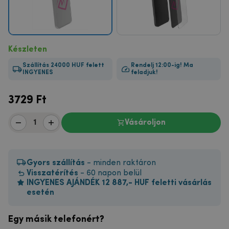
Készleten
Szállítás 24000 HUF felett
Rendelj 12:00-ig! Ma
INGYENES
feladjuk!
3729
Ft
Vásároljon
Gyors szállítás
- minden raktáron
Visszatérítés
- 60 napon belül
INGYENES AJÁNDÉK 12 887,- HUF feletti vásárlás
esetén
Egy másik telefonért?