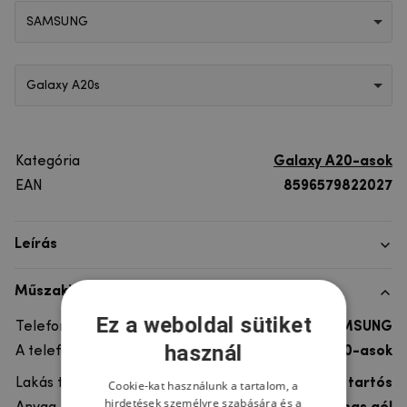
SAMSUNG
Galaxy A20s
Kategória
Galaxy A20-asok
EAN
8596579822027
Leírás
Műszaki adatok
Ez a weboldal sütiket
Telefon márka
SAMSUNG
használ
A telefonmodellhez
Galaxy A20-asok
Lakás típusa
Gél, Ultra tartós
Cookie-kat használunk a tartalom, a
hirdetések személyre szabására és a