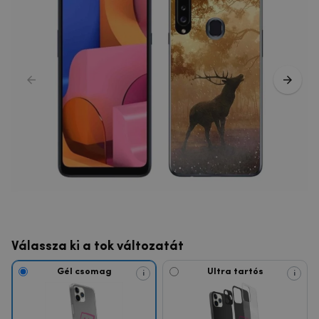
Válassza ki a tok változatát
Gél csomag
Ultra tartós
i
i