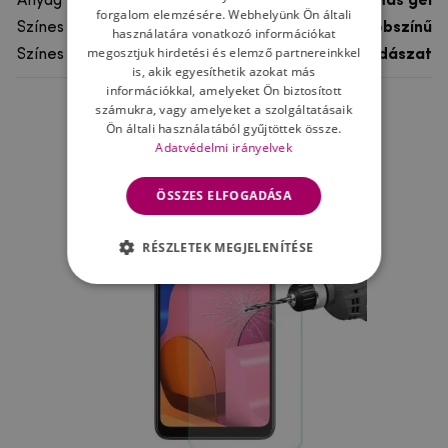
Anyag
rugalmas gél
forgalom elemzésére. Webhelyünk Ön általi
Színes
többszínű
használatára vonatkozó információkat
megosztjuk hirdetési és elemző partnereinkkel
Színes motívum
Vadászat
is, akik egyesíthetik azokat más
információkkal, amelyeket Ön biztosított
számukra, vagy amelyeket a szolgáltatásaik
Ne felejtsd el
Ön általi használatából gyűjtöttek össze.
Adatvédelmi irányelvek
ÖSSZES ELFOGADÁSA
RÉSZLETEK MEGJELENÍTÉSE