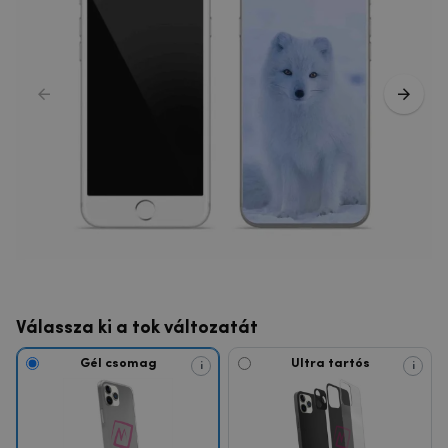
Válassza ki a tok változatát
Gél csomag
Ultra tartós
i
i