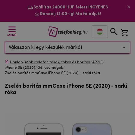
Szállítás 24000 HUF felett INGYENES
Rendelj 12:00-ig! Ma feladjuk!
MENÜ
Válasszon ki egy készülék márkát
Honlap
/
Mobiltelefon tokok, tokok és borítók
/
APPLE
/
iPhone SE (2020)
/
Gél csomagok
/
Zselés borítás mmCase iPhone SE (2020) - sarki róka
Zselés borítás mmCase iPhone SE (2020) - sarki
róka