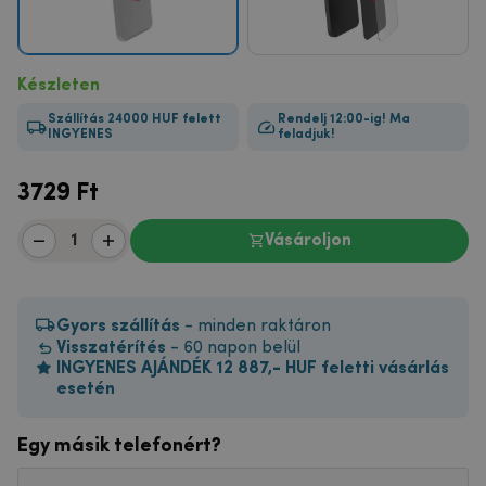
Készleten
Szállítás 24000 HUF felett
Rendelj 12:00-ig! Ma
INGYENES
feladjuk!
3729
Ft
Vásároljon
Gyors szállítás
- minden raktáron
Visszatérítés
- 60 napon belül
INGYENES AJÁNDÉK 12 887,- HUF feletti vásárlás
esetén
Egy másik telefonért?