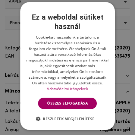
APPLE
Ez a weboldal sütiket
iPhone SE (2020)
használ
Cookie-kat használunk a tartalom, a
hirdetések személyre szabására és a
Kategória
iPhone SE (2020)
forgalom elemzésére. Webhelyünk Ön általi
használatára vonatkozó információkat
EAN
8596579836475
megosztjuk hirdetési és elemző partnereinkkel
is, akik egyesíthetik azokat más
információkkal, amelyeket Ön biztosított
Leírás
számukra, vagy amelyeket a szolgáltatásaik
Ön általi használatából gyűjtöttek össze.
Adatvédelmi irányelvek
Műszaki adatok
ÖSSZES ELFOGADÁSA
Telefon márka
APPLE
A telefonmodellhez
iPhone SE (2020)
RÉSZLETEK MEGJELENÍTÉSE
Lakás típusa
Gél, Ultra tartós
Anyag
rugalmas gél