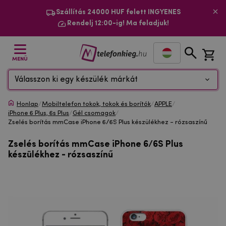
Szállítás 24000 HUF felett INGYENES
Rendelj 12:00-ig! Ma feladjuk!
MENÜ
Válasszon ki egy készülék márkát
Honlap
/
Mobiltelefon tokok, tokok és borítók
/
APPLE
/
iPhone 6 Plus, 6s Plus
/
Gél csomagok
/
Zselés borítás mmCase iPhone 6/6S Plus készülékhez - rózsaszínű
Zselés borítás mmCase iPhone 6/6S Plus
készülékhez - rózsaszínű