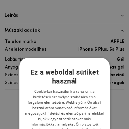
Leírás
Műszaki adatok
Telefon márka
APPLE
A telefonmodellhez
iPhone 6 Plus, 6s Plus
Lakás típusa
Gél
Anyag
rugalmas gél
Ez a weboldal sütiket
Színes
többszínű
használ
Színes motívum
Virágok
Cookie-kat használunk a tartalom, a
hirdetések személyre szabására és a
Ne felejtsd el
forgalom elemzésére. Webhelyünk Ön általi
használatára vonatkozó információkat
megosztjuk hirdetési és elemző partnereinkkel
is, akik egyesíthetik azokat más
információkkal, amelyeket Ön biztosított