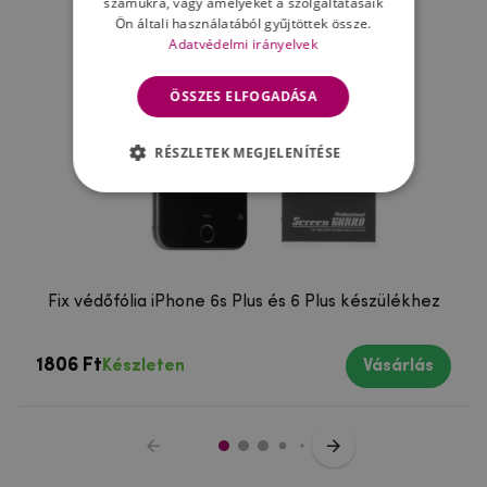
számukra, vagy amelyeket a szolgáltatásaik
Ön általi használatából gyűjtöttek össze.
Adatvédelmi irányelvek
ÖSSZES ELFOGADÁSA
RÉSZLETEK MEGJELENÍTÉSE
Fix védőfólia iPhone 6s Plus és 6 Plus készülékhez
1806 Ft
Készleten
Vásárlás