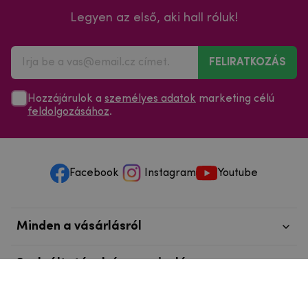
Legyen az első, aki hall róluk!
FELIRATKOZÁS
Hozzájárulok a
személyes adatok
marketing célú
feldolgozásához
.
Facebook
Instagram
Youtube
Minden a vásárlásról
Szolgáltatások és szervizelés
Szerzői jog © 2025
mpouzdra.hu