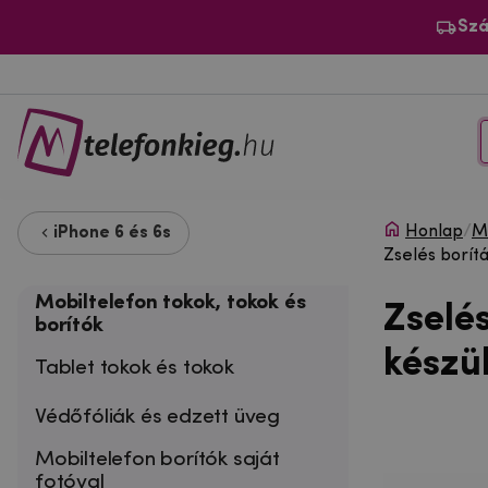
Szá
Honlap
/
Mo
iPhone 6 és 6s
Zselés borít
Mobiltelefon tokok, tokok és
Zselé
borítók
készü
Tablet tokok és tokok
Védőfóliák és edzett üveg
Mobiltelefon borítók saját
fotóval