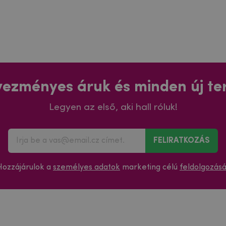
ezményes áruk és minden új t
Legyen az első, aki hall róluk!
FELIRATKOZÁS
Hozzájárulok a
személyes adatok
marketing célú
feldolgozás