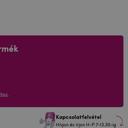
ermék
ához
.
Kapcsolatfelvétel
Hívjon és írjon H-P 7-13.30-ig