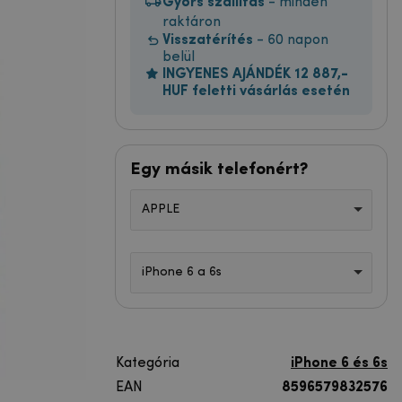
Gyors szállítás
- minden
raktáron
Visszatérítés
- 60 napon
belül
INGYENES AJÁNDÉK 12 887,-
HUF feletti vásárlás esetén
Egy másik telefonért?
APPLE
iPhone 6 a 6s
Kategória
iPhone 6 és 6s
EAN
8596579832576