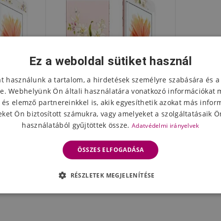
Ez a weboldal sütiket használ
at használunk a tartalom, a hirdetések személyre szabására és a
e. Webhelyünk Ön általi használatára vonatkozó információkat 
 és elemző partnereinkkel is, akik egyesíthetik azokat más infor
ket Ön biztosított számukra, vagy amelyeket a szolgáltatásaik Ön
használatából gyűjtöttek össze.
Adatvédelmi irányelvek
átsó edzett
Díszített elülső és hátsó edzett
 és 6s
üveg az iPhone 6 és 6s
ÖSSZES ELFOGADÁSA
ulipánok
készülékeken - liliom
11371 Ft
eten
Készleten
1597 Ft
RÉSZLETEK MEGJELENÍTÉSE