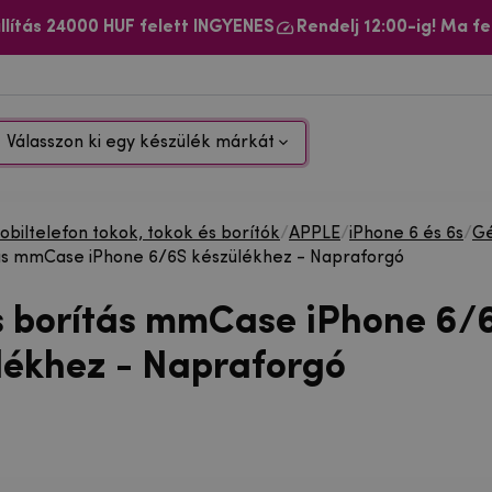
llítás 24000 HUF felett INGYENES
Rendelj 12:00-ig! Ma fe
Válasszon ki egy készülék márkát
biltelefon tokok, tokok és borítók
/
APPLE
/
iPhone 6 és 6s
/
Gé
ás mmCase iPhone 6/6S készülékhez - Napraforgó
s borítás mmCase iPhone 6/
lékhez - Napraforgó