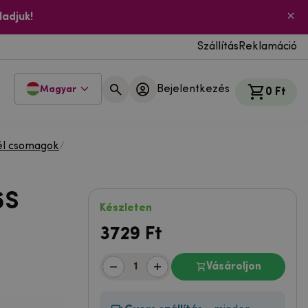
ladjuk!
Szállítás
Reklamáció
Bejelentkezés
Magyar
0 Ft
l csomagok
/
6S
Készleten
3729
Ft
Vásároljon