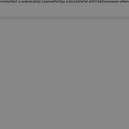
 minősítést a webáruház üzemeltetője a közzététel előtt kétszeresen ellenő