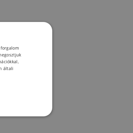
 forgalom
megosztjuk
mációkkal,
 általi