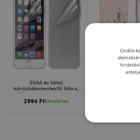
Cookie-k
elemzésér
hirdetési
amelye
Elülső és hátsó
Díszített elülső és h
tükröződésmentesítő fólia az
üveg az iPhone 6
iPhone 6 / 6s készülékre
készülékeken - t
11371 Ft
2994 Ft
Készleten
Készl
1597 Ft