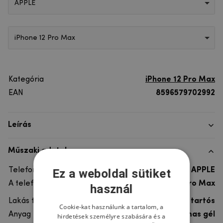
APPLE
iPhone 12 Pro Max
Kategória
iPhone 12 Pro Max
EAN
8596579702992
Leírás
Műszaki adatok
Telefon márka
APPLE
Ez a weboldal sütiket
A telefonmodellhez
iPhone 12 Pro Max
használ
Lakás típusa
Gél, Ultra tartós
Cookie-kat használunk a tartalom, a
Anyag
rugalmas gél
hirdetések személyre szabására és a