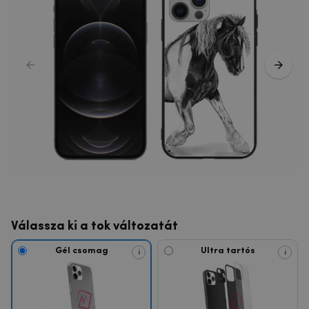
Válassza ki a tok változatát
Gél csomag
Ultra tartós
i
i