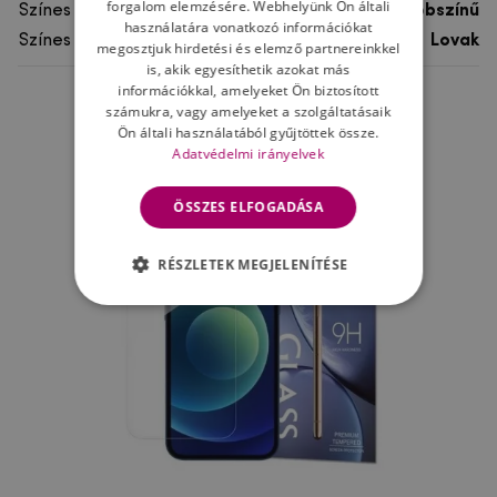
forgalom elemzésére. Webhelyünk Ön általi
Színes
többszínű
használatára vonatkozó információkat
Színes motívum
Lovak
megosztjuk hirdetési és elemző partnereinkkel
is, akik egyesíthetik azokat más
információkkal, amelyeket Ön biztosított
számukra, vagy amelyeket a szolgáltatásaik
Ne felejtsd el
Ön általi használatából gyűjtöttek össze.
Adatvédelmi irányelvek
ÖSSZES ELFOGADÁSA
RÉSZLETEK MEGJELENÍTÉSE