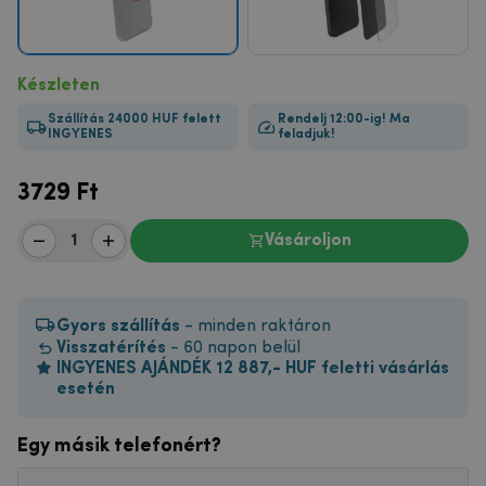
Készleten
Szállítás 24000 HUF felett
Rendelj 12:00-ig! Ma
INGYENES
feladjuk!
3729
Ft
Vásároljon
Gyors szállítás
- minden raktáron
Visszatérítés
- 60 napon belül
INGYENES AJÁNDÉK 12 887,- HUF feletti vásárlás
esetén
Egy másik telefonért?