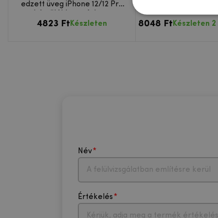
edzett üveg iPhone 12/12 Pro
újoncoknak Apple iP
készülékhez - fekete
Pro készülék
4823 Ft
8048 Ft
Készleten
Készleten 2
Név
Értékelés