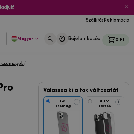
ladjuk!
Szállítás
Reklamáció
Bejelentkezés
Magyar
0 Ft
l csomagok
/
Pro
Válassza ki a tok változatát
Gél
Ultra
i
i
csomag
tartós