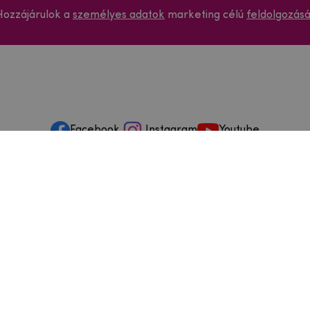
Hozzájárulok a
személyes adatok
marketing célú
feldolgozás
Facebook
Instagram
Youtube
ások és szervizelés
ződéstől való elállás
dja
szállítási feltételek
és visszaküldések