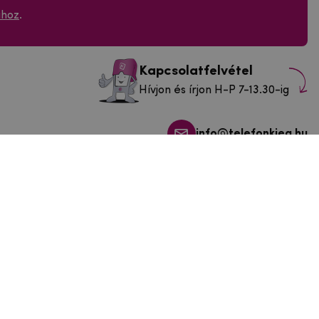
ához
.
Kapcsolatfelvétel
Hívjon és írjon H-P 7-13.30-ig
info@telefonkieg.hu