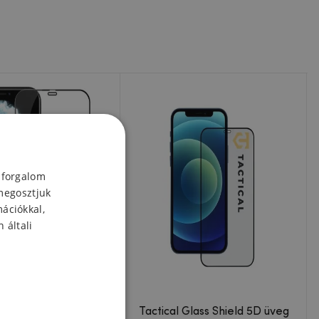
 forgalom
megosztjuk
mációkkal,
 általi
edzett üveg 2.5D CP+
Tactical Glass Shield 5D üveg