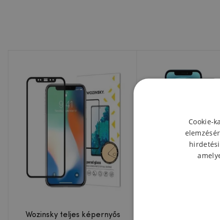
Cookie-k
elemzésér
hirdetési
amelye
Wozinsky teljes képernyős
Taktikai ütközé