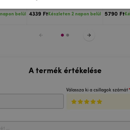
hone 12/12
Apple iPhone 12/12 Pro átlátszó
PRO feke
hez
12/12 Pro
4339 Ft
5790 Ft
 napon belül
Készleten 2 napon belül
Ké
A termék értékelése
Válassza ki a csillagok számát