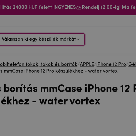
llítás 24000 HUF felett INGYENES
Rendelj 12:00-ig! Ma fe
Válasszon ki egy készülék márkát
biltelefon tokok, tokok és borítók
/
APPLE
/
iPhone 12 Pro
/
Gé
ás mmCase iPhone 12 Pro készülékhez - water vortex
s borítás mmCase iPhone 12 
lékhez - water vortex