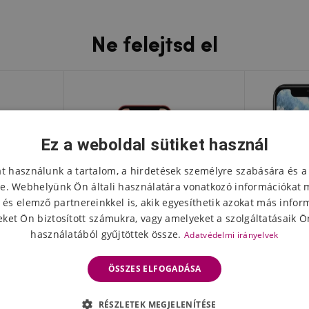
Ne felejtsd el
Ez a weboldal sütiket használ
at használunk a tartalom, a hirdetések személyre szabására és a
e. Webhelyünk Ön általi használatára vonatkozó információkat 
 és elemző partnereinkkel is, akik egyesíthetik azokat más infor
ket Ön biztosított számukra, vagy amelyeket a szolgáltatásaik Ön
használatából gyűjtöttek össze.
Adatvédelmi irányelvek
ÖSSZES ELFOGADÁSA
sgátló
Taktikai üvegpajzs 2.5D üveg
Nillkin 
RÉSZLETEK MEGJELENÍTÉSE