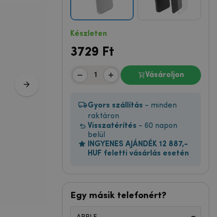
Készleten
3729
Ft
Vásároljon
Gyors szállítás
- minden
raktáron
Visszatérítés
- 60 napon
belül
INGYENES AJÁNDÉK 12 887,-
HUF feletti vásárlás esetén
Egy másik telefonért?