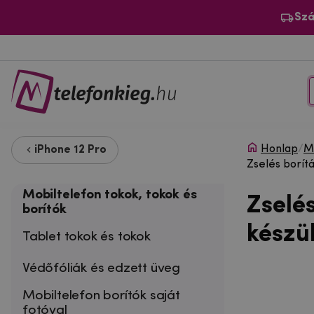
Szá
Honlap
/
Mo
iPhone 12 Pro
Zselés borít
Mobiltelefon tokok, tokok és
Zselé
borítók
készü
Tablet tokok és tokok
Védőfóliák és edzett üveg
Mobiltelefon borítók saját
fotóval