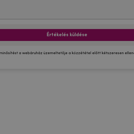
Értékelés küldése
 minősítést a webáruház üzemeltetője a közzététel előtt kétszeresen ellenő