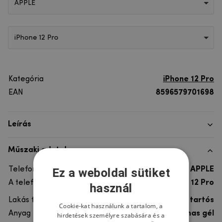
APPLE
iPhone 12 Pro
Kategória
iPhone 12 Pro
EAN
8596579701698
Leírás
Műszaki adatok
Telefon márka
APPLE
Ez a weboldal sütiket
A telefonmodellhez
iPhone 12 Pro
használ
Lakás típusa
Gél, Ultra tartós
Cookie-kat használunk a tartalom, a
Anyag
rugalmas gél
hirdetések személyre szabására és a