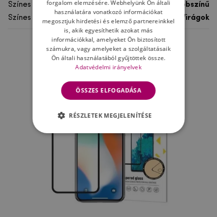
forgalom elemzésére. Webhelyünk Ön általi
Színes
többszínű
használatára vonatkozó információkat
Színes motívum
Virágok
megosztjuk hirdetési és elemző partnereinkkel
is, akik egyesíthetik azokat más
információkkal, amelyeket Ön biztosított
számukra, vagy amelyeket a szolgáltatásaik
Ne felejtsd el
Ön általi használatából gyűjtöttek össze.
Adatvédelmi irányelvek
ÖSSZES ELFOGADÁSA
RÉSZLETEK MEGJELENÍTÉSE