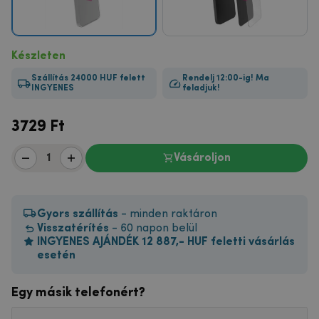
Készleten
Szállítás 24000 HUF felett
Rendelj 12:00-ig! Ma
INGYENES
feladjuk!
3729
Ft
Vásároljon
Gyors szállítás
- minden raktáron
Visszatérítés
- 60 napon belül
INGYENES AJÁNDÉK 12 887,- HUF feletti vásárlás
esetén
Egy másik telefonért?