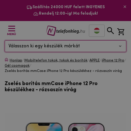
Szállítás 24000 HUF felett INGYENES
Rendelj 12:00-ig! Ma feladjuk!
MENÜ
Válasszon ki egy készülék márkát
Honlap
/
Mobiltelefon tokok, tokok és borítók
/
APPLE
/
iPhone 12 Pro
/
Gél csomagok
/
Zselés borítás mmCase iPhone 12 Pro készülékhez - rózsaszín virág
Zselés borítás mmCase iPhone 12 Pro
készülékhez - rózsaszín virág