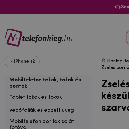
Szá
Honlap
/
Mo
iPhone 12
Zselés borít
Mobiltelefon tokok, tokok és
Zselé
borítók
készü
Tablet tokok és tokok
szarv
Védőfóliák és edzett üveg
Mobiltelefon borítók saját
fotóval