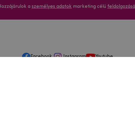
Hozzájárulok a
személyes adatok
marketing célú
feldolgozás
Facebook
Instagram
Youtube
ások és szervizelés
ződéstől való elállás
dja
szállítási feltételek
és visszaküldések