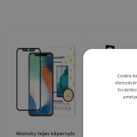
Cookie-k
elemzésér
hirdetési
amelye
Wozinsky teljes képernyős
MCL edzett üvegbő