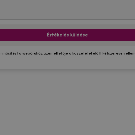
Értékelés küldése
 minősítést a webáruház üzemeltetője a közzététel előtt kétszeresen ellenő