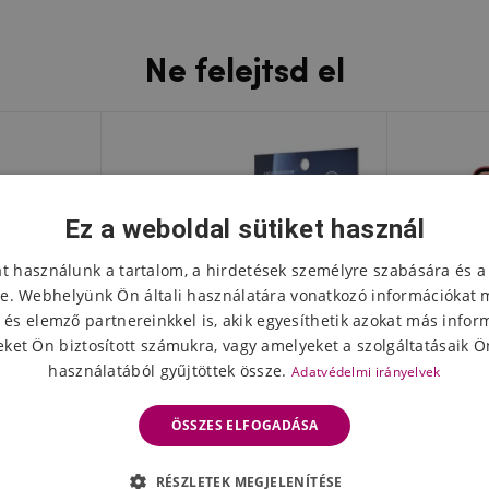
Ne felejtsd el
Ez a weboldal sütiket használ
at használunk a tartalom, a hirdetések személyre szabására és a
e. Webhelyünk Ön általi használatára vonatkozó információkat 
 és elemző partnereinkkel is, akik egyesíthetik azokat más infor
ket Ön biztosított számukra, vagy amelyeket a szolgáltatásaik Ön
használatából gyűjtöttek össze.
Adatvédelmi irányelvek
ÖSSZES ELFOGADÁSA
l készült
9H edzett üvegből készült
Taktikai
RÉSZLETEK MEGJELENÍTÉSE