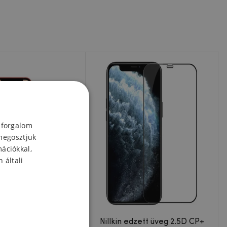
 forgalom
megosztjuk
mációkkal,
 általi
 üvegpajzs 2.5D üveg
Nillkin edzett üveg 2.5D CP+