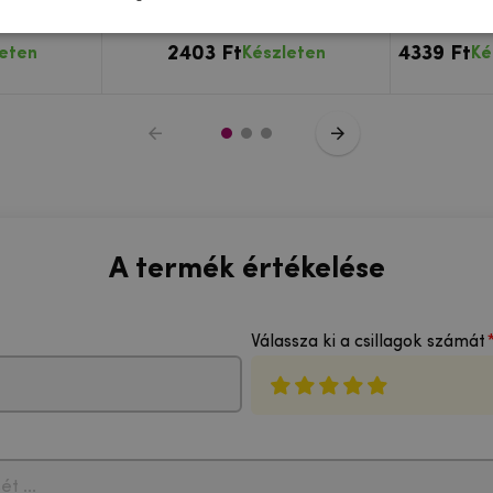
iPhone 12
kamera lencse az iPhone 12
Apple iPho
n
készüléken
2403 Ft
4339 Ft
leten
Készleten
Ké
A termék értékelése
Válassza ki a csillagok számát