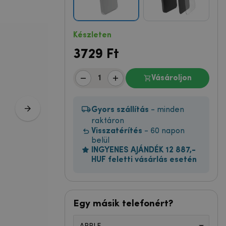
Készleten
3729
Ft
Vásároljon
Gyors szállítás
- minden
raktáron
Visszatérítés
- 60 napon
belül
INGYENES AJÁNDÉK 12 887,-
HUF feletti vásárlás esetén
Egy másik telefonért?