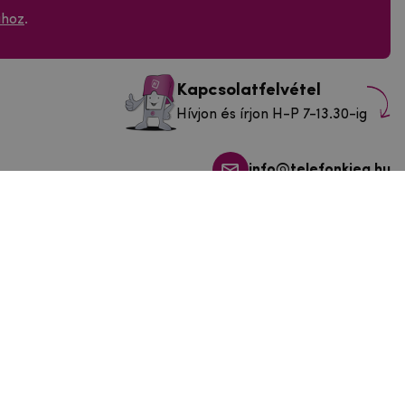
ához
.
Kapcsolatfelvétel
Hívjon és írjon H-P 7-13.30-ig
info@telefonkieg.hu