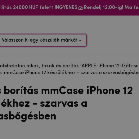
llítás 24000 HUF felett INGYENES
Rendelj 12:00-ig! Ma fe
Válasszon ki egy készülék márkát
biltelefon tokok, tokok és borítók
/
APPLE
/
iPhone 12
/
Gél cs
ás mmCase iPhone 12 készülékhez - szarvas a szarvasbőgésb
s borítás mmCase iPhone 12
lékhez - szarvas a
asbőgésben