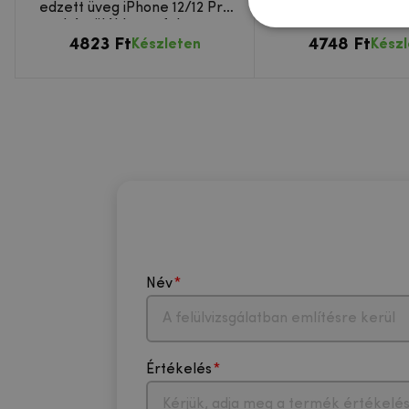
edzett üveg iPhone 12/12 Pro
kamera lencse az 
készülékhez - fekete
készüléke
4823 Ft
4748 Ft
Készleten
Kész
Név
Értékelés