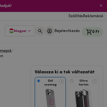
ladjuk!
Szállítás
Reklamáció
Bejelentkezés
Magyar
0 Ft
omagok
/
en
Válassza ki a tok változatát
Gél
Ultra
i
i
csomag
tartós