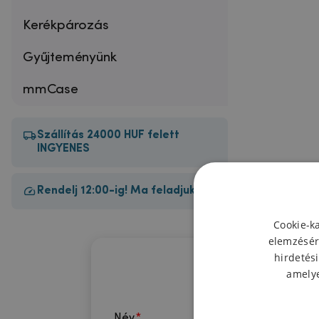
Kerékpározás
Gyűjteményünk
mmCase
Szállítás 24000 HUF felett
INGYENES
Rendelj 12:00-ig! Ma feladjuk!
Cookie-k
elemzésér
hirdetési
amelye
Név