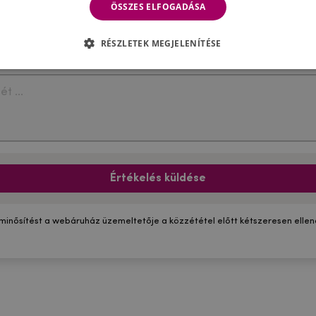
ÖSSZES ELFOGADÁSA
RÉSZLETEK MEGJELENÍTÉSE
Értékelés küldése
 minősítést a webáruház üzemeltetője a közzététel előtt kétszeresen ellenő