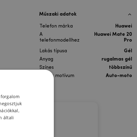
Műszaki adatok
Telefon márka
Huawei
A
Huawei Mate 20
telefonmodellhez
Pro
Lakás típusa
Gél
Anyag
rugalmas gél
Színes
többszínű
Színes motívum
Auto-moto
 forgalom
megosztjuk
mációkkal,
 általi