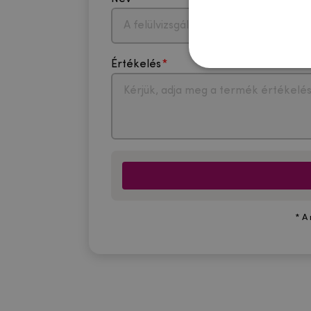
Értékelés
* A