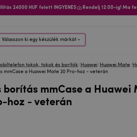
llítás 24000 HUF felett INGYENES
Rendelj 12:00-ig! Ma fe
Válasszon ki egy készülék márkát
biltelefon tokok, tokok és borítók
/
Huawei
/
Huawei Mate
/
H
tás mmCase a Huawei Mate 20 Pro-hoz - veterán
s borítás mmCase a Huawei
o-hoz - veterán