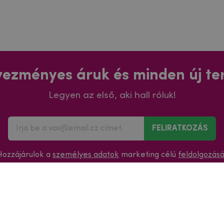
ezményes áruk és minden új t
Legyen az első, aki hall róluk!
FELIRATKOZÁS
Hozzájárulok a
személyes adatok
marketing célú
feldolgozás