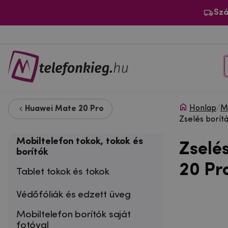
Szá
Honlap
/
Mo
Huawei Mate 20 Pro
Zselés borí
Mobiltelefon tokok, tokok és
Zselé
borítók
20 Pr
Tablet tokok és tokok
Védőfóliák és edzett üveg
Mobiltelefon borítók saját
fotóval