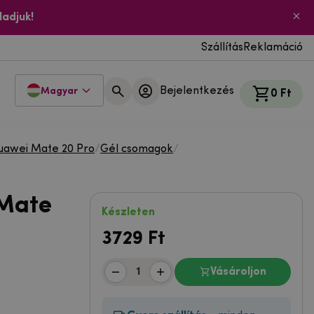
ladjuk!
Szállítás
Reklamáció
Bejelentkezés
Magyar
0 Ft
uawei Mate 20 Pro
/
Gél csomagok
/
 Mate
Készleten
3729
Ft
Vásároljon