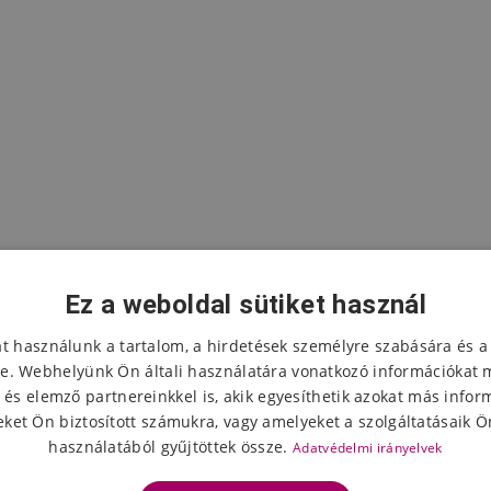
Ez a weboldal sütiket használ
at használunk a tartalom, a hirdetések személyre szabására és a
e. Webhelyünk Ön általi használatára vonatkozó információkat 
 és elemző partnereinkkel is, akik egyesíthetik azokat más infor
A termék értékelése
ket Ön biztosított számukra, vagy amelyeket a szolgáltatásaik Ön
használatából gyűjtöttek össze.
Adatvédelmi irányelvek
Válassza ki a csillagok számát