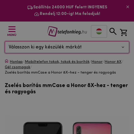
Szállítás 24000 HUF felett INGYENES
Rendelj 12:00-ig! Ma feladjuk!
MENÜ
Válasszon ki egy készülék márkát
Honlap
/
Mobiltelefon tokok, tokok és borítók
/
Honor
/
Honor 8X
/
Gél csomagok
/
Zselés borítás mmCase a Honor 8X-hez - tenger és ragyogás
Zselés borítás mmCase a Honor 8X-hez - tenger
és ragyogás