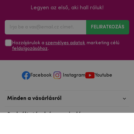
Legyen az első, aki hall róluk!
FELIRATKOZÁS
Hozzájárulok a
személyes adatok
marketing célú
feldolgozásához
.
Facebook
Instagram
Youtube
Minden a vásárlásról
Szolgáltatások és szervizelés
Szerzői jog © 2025
mpouzdra.hu