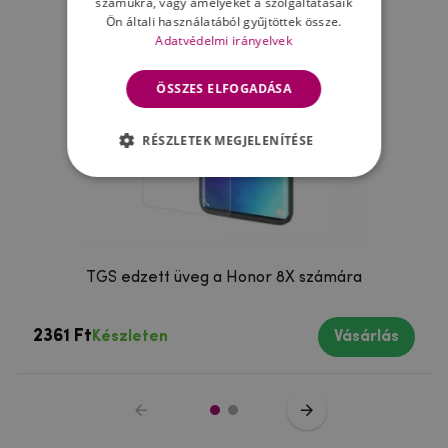
számukra, vagy amelyeket a szolgáltatásaik
Ön általi használatából gyűjtöttek össze.
Adatvédelmi irányelvek
ÖSSZES ELFOGADÁSA
RÉSZLETEK MEGJELENÍTÉSE
TGS edzett üveg a Honor 8X számára
2361 Ft
Készleten
Vásárlás