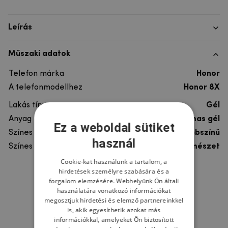
Leírás
Műszaki adatok
Telefon márka
Honor
A telefonmodellhez
Honor 8X
Lakás típusa
Gél
Anyag
rugalmas gél
Ez a weboldal sütiket
Színes
többszínű
használ
Színes motívum
Természet
Cookie-kat használunk a tartalom, a
hirdetések személyre szabására és a
Ne felejtsd el
forgalom elemzésére. Webhelyünk Ön általi
használatára vonatkozó információkat
megosztjuk hirdetési és elemző partnereinkkel
is, akik egyesíthetik azokat más
információkkal, amelyeket Ön biztosított