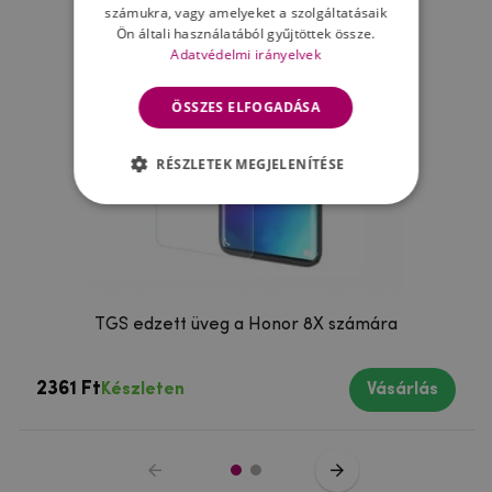
számukra, vagy amelyeket a szolgáltatásaik
Ön általi használatából gyűjtöttek össze.
Adatvédelmi irányelvek
ÖSSZES ELFOGADÁSA
RÉSZLETEK MEGJELENÍTÉSE
TGS edzett üveg a Honor 8X számára
2361 Ft
Készleten
Vásárlás