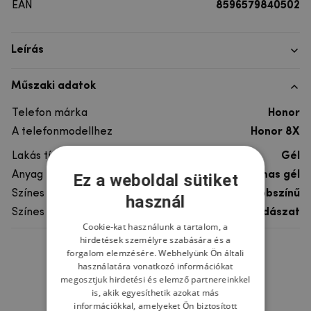
EAN
8596579840502
Leírás
Műszaki adatok
Telefon márka
Honor
A telefonmodellhez
Honor 8X
Lakás típusa
Gél
Anyag
rugalmas gél
Ez a weboldal sütiket
Színes
többszínű
használ
Színes motívum
Vadászat
Cookie-kat használunk a tartalom, a
hirdetések személyre szabására és a
forgalom elemzésére. Webhelyünk Ön általi
Ne felejtsd el
használatára vonatkozó információkat
megosztjuk hirdetési és elemző partnereinkkel
is, akik egyesíthetik azokat más
információkkal, amelyeket Ön biztosított