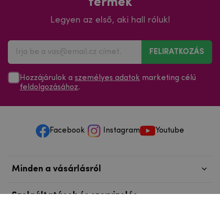
termék
Legyen az első, aki hall róluk!
FELIRATKOZÁS
Hozzájárulok a
személyes adatok
marketing célú
feldolgozásához
.
Facebook
Instagram
Youtube
Minden a vásárlásról
Szolgáltatások és szervizelés
Szerzői jog © 2025
mpouzdra.hu