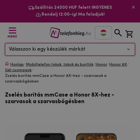
Szállítás 24000 HUF felett INGYENES
Rendelj 12:00-ig! Ma feladjuk!
MENÜ
Válasszon ki egy készülék márkát
Honlap
/
Mobiltelefon tokok, tokok és borítók
/
Honor
/
Honor 8X
/
Gél csomagok
/
Zselés borítás mmCase a Honor 8X-hez - szarvasok a
szarvasbőgésben
Zselés borítás mmCase a Honor 8X-hez -
szarvasok a szarvasbőgésben