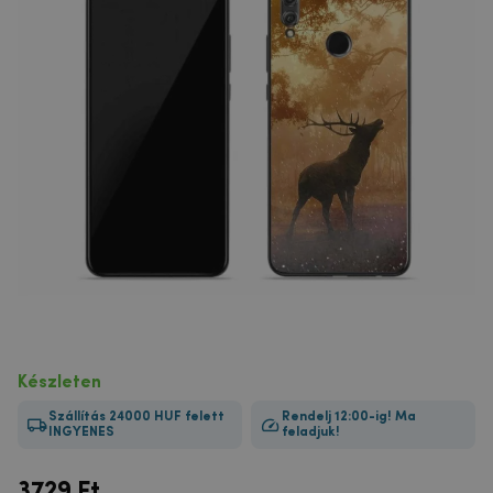
Készleten
Szállítás 24000 HUF felett
Rendelj 12:00-ig! Ma
INGYENES
feladjuk!
3729
Ft