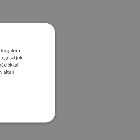
 forgalom
megosztjuk
mációkkal,
 általi