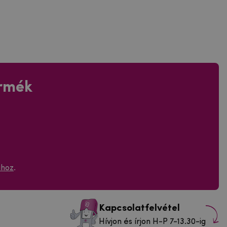
ermék
ához
.
Kapcsolatfelvétel
Hívjon és írjon H-P 7-13.30-ig