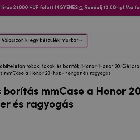
llítás 24000 HUF felett INGYENES
Rendelj 12:00-ig! Ma fe
Válasszon ki egy készülék márkát
biltelefon tokok, tokok és borítók
/
Honor
/
Honor 20
/
Gél cs
ás mmCase a Honor 20-hoz - tenger és ragyogás
s borítás mmCase a Honor 2
ger és ragyogás