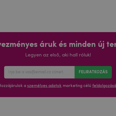
ezményes áruk és minden új t
Legyen az első, aki hall róluk!
FELIRATKOZÁS
Hozzájárulok a
személyes adatok
marketing célú
feldolgozás