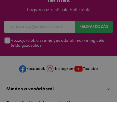
termék
Legyen az első, aki hall róluk!
FELIRATKOZÁS
Hozzájárulok a
személyes adatok
marketing célú
feldolgozásához
.
Facebook
Instagram
Youtube
Minden a vásárlásról
Szolgáltatások és szervizelés
Szerzői jog © 2025
mpouzdra.hu