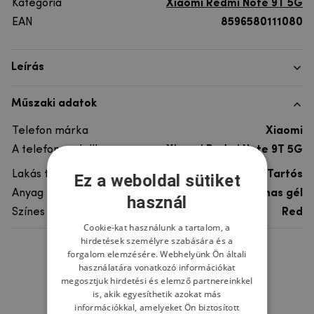
Kategória
Xiaomi Redmi Note 9T 5G
EAN
8596580111080
Leírás
Műszaki adatok
Telefon márka
Xiaomi
A telefonmodellhez
Xiaomi Redmi Note 9T 5G
Lakás típusa
Tartós
Ez a weboldal sütiket
Anyag
Műanyag, rugalmas gél
használ
Színes
Red
Cookie-kat használunk a tartalom, a
hirdetések személyre szabására és a
forgalom elemzésére. Webhelyünk Ön általi
Ne felejtsd el
használatára vonatkozó információkat
megosztjuk hirdetési és elemző partnereinkkel
is, akik egyesíthetik azokat más
információkkal, amelyeket Ön biztosított