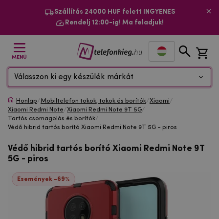
Szállítás 24000 HUF felett INGYENES
Rendelj 12:00-ig! Ma feladjuk!
MENÜ
Válasszon ki egy készülék márkát
Honlap
/
Mobiltelefon tokok, tokok és borítók
/
Xiaomi
/
Xiaomi Redmi Note
/
Xiaomi Redmi Note 9T 5G
/
Tartós csomagolás és borítók
/
Védő hibrid tartós borító Xiaomi Redmi Note 9T 5G - piros
Védő hibrid tartós borító Xiaomi Redmi Note 9T
5G - piros
Események -69%