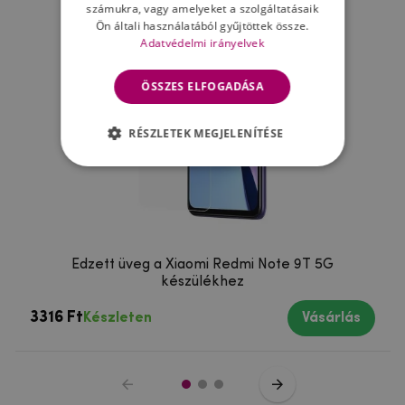
számukra, vagy amelyeket a szolgáltatásaik
Ön általi használatából gyűjtöttek össze.
Adatvédelmi irányelvek
ÖSSZES ELFOGADÁSA
RÉSZLETEK MEGJELENÍTÉSE
Edzett üveg a Xiaomi Redmi Note 9T 5G
készülékhez
3316 Ft
Készleten
Vásárlás