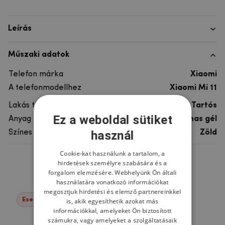
Leírás
Műszaki adatok
Telefon márka
Xiaomi
A telefonmodellhez
Xiaomi Mi 11
Lakás típusa
Tartós
Ez a weboldal sütiket
Anyag
rugalmas gél
használ
Színes
Zöld
Cookie-kat használunk a tartalom, a
hirdetések személyre szabására és a
Ne felejtsd el
forgalom elemzésére. Webhelyünk Ön általi
használatára vonatkozó információkat
megosztjuk hirdetési és elemző partnereinkkel
Események -22%
is, akik egyesíthetik azokat más
információkkal, amelyeket Ön biztosított
számukra, vagy amelyeket a szolgáltatásaik