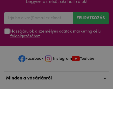
Legyen az első, aki hall róluk!
FELIRATKOZÁS
Hozzájárulok a
személyes adatok
marketing célú
feldolgozásához
.
Facebook
Instagram
Youtube
Minden a vásárlásról
Szolgáltatások és szervizelés
Szerzői jog © 2025
mpouzdra.hu