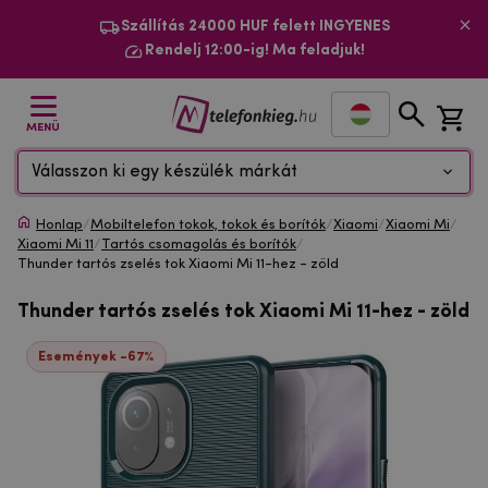
Szállítás 24000 HUF felett INGYENES
Rendelj 12:00-ig! Ma feladjuk!
MENÜ
Válasszon ki egy készülék márkát
Honlap
/
Mobiltelefon tokok, tokok és borítók
/
Xiaomi
/
Xiaomi Mi
/
Xiaomi Mi 11
/
Tartós csomagolás és borítók
/
Thunder tartós zselés tok Xiaomi Mi 11-hez - zöld
Thunder tartós zselés tok Xiaomi Mi 11-hez - zöld
Események -67%