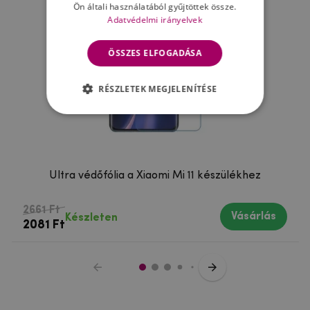
Ön általi használatából gyűjtöttek össze.
Adatvédelmi irányelvek
ÖSSZES ELFOGADÁSA
RÉSZLETEK MEGJELENÍTÉSE
Ultra védőfólia a Xiaomi Mi 11 készülékhez
2661 Ft
Vásárlás
Készleten
2081 Ft