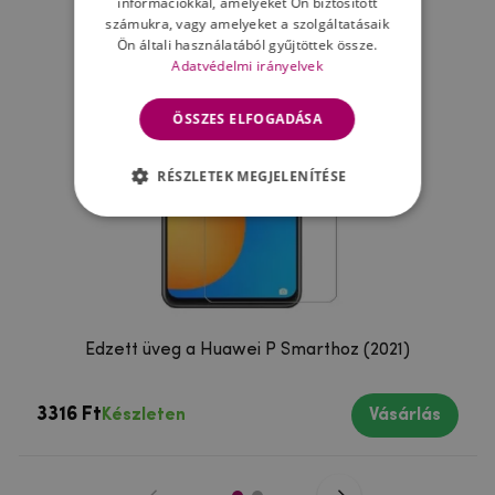
információkkal, amelyeket Ön biztosított
számukra, vagy amelyeket a szolgáltatásaik
Ön általi használatából gyűjtöttek össze.
Adatvédelmi irányelvek
ÖSSZES ELFOGADÁSA
RÉSZLETEK MEGJELENÍTÉSE
Edzett üveg a Huawei P Smarthoz (2021)
3316 Ft
Készleten
Vásárlás