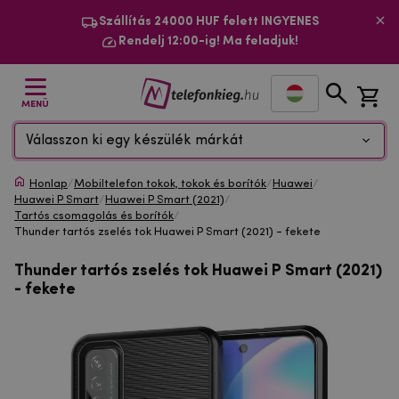
Szállítás 24000 HUF felett INGYENES
Rendelj 12:00-ig! Ma feladjuk!
MENÜ
Válasszon ki egy készülék márkát
Honlap
/
Mobiltelefon tokok, tokok és borítók
/
Huawei
/
Huawei P Smart
/
Huawei P Smart (2021)
/
Tartós csomagolás és borítók
/
Thunder tartós zselés tok Huawei P Smart (2021) - fekete
Thunder tartós zselés tok Huawei P Smart (2021)
- fekete