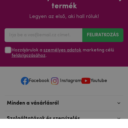
termék
Legyen az első, aki hall róluk!
FELIRATKOZÁS
Hozzájárulok a
személyes adatok
marketing célú
feldolgozásához
.
Facebook
Instagram
Youtube
Minden a vásárlásról
Szolgáltatások és szervizelés