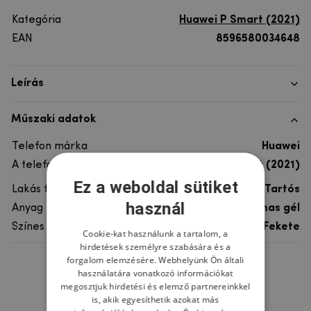
Kategória
Huawei P Smart (2021)
EAN
8596580034648
Leírás
Műszaki adatok
Telefon márka
Huawei
A telefonmodellhez
Huawei P Smart (2021)
Ez a weboldal sütiket
Lakás típusa
Tartós
használ
Anyag
rugalmas gél
Színes
Fekete
Cookie-kat használunk a tartalom, a
hirdetések személyre szabására és a
forgalom elemzésére. Webhelyünk Ön általi
Ne felejtsd el
használatára vonatkozó információkat
megosztjuk hirdetési és elemző partnereinkkel
is, akik egyesíthetik azokat más