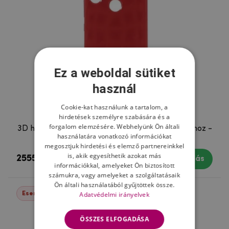
Ez a weboldal sütiket
használ
Cookie-kat használunk a tartalom, a
hirdetések személyre szabására és a
forgalom elemzésére. Webhelyünk Ön általi
3D hatású gyémánt zselés borítás Xiaomi Mi 8-hoz -
használatára vonatkozó információkat
piros
megosztjuk hirdetési és elemző partnereinkkel
is, akik egyesíthetik azokat más
2555 Ft
Készleten
Vásárlás
információkkal, amelyeket Ön biztosított
számukra, vagy amelyeket a szolgáltatásaik
Ön általi használatából gyűjtöttek össze.
Események -52%
Adatvédelmi irányelvek
ÖSSZES ELFOGADÁSA