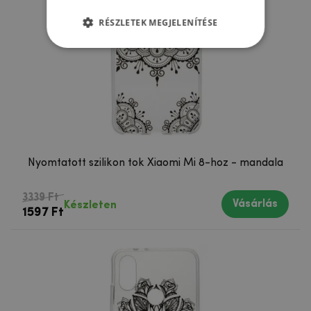
RÉSZLETEK MEGJELENÍTÉSE
Nyomtatott szilikon tok Xiaomi Mi 8-hoz - mandala
3339 Ft
Vásárlás
Készleten
1597 Ft