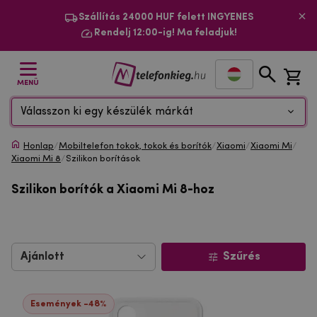
Szállítás 24000 HUF felett INGYENES
Rendelj 12:00-ig! Ma feladjuk!
MENÜ
Válasszon ki egy készülék márkát
Honlap
/
Mobiltelefon tokok, tokok és borítók
/
Xiaomi
/
Xiaomi Mi
/
Xiaomi Mi 8
/
Szilikon borítások
Szilikon borítók a Xiaomi Mi 8-hoz
Szűrés
Események -48%