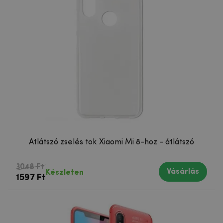
Átlátszó zselés tok Xiaomi Mi 8-hoz - átlátszó
3048 Ft
Vásárlás
Készleten
1597 Ft