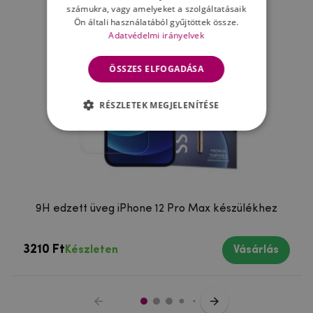
számukra, vagy amelyeket a szolgáltatásaik
Ön általi használatából gyűjtöttek össze.
Adatvédelmi irányelvek
ÖSSZES ELFOGADÁSA
RÉSZLETEK MEGJELENÍTÉSE
9H edzett üveg iPhone 12 Pro Max készülékhez
3210 Ft
Készleten
Vásárlás