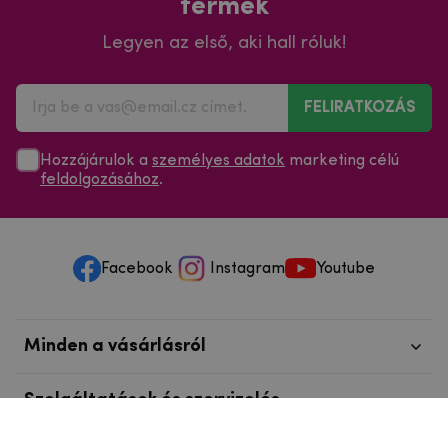
termék
Legyen az első, aki hall róluk!
FELIRATKOZÁS
Hozzájárulok a
személyes adatok
marketing célú
feldolgozásához
.
Facebook
Instagram
Youtube
Minden a vásárlásról
Szolgáltatások és szervizelés
Szerzői jog © 2025
mpouzdra.hu