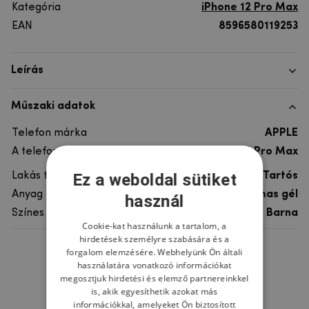
Kategória
iPhone 12 Pro Max
EAN
8596580119253
Leírás
Műszaki adatok
Telefon márka
APPLE
A telefonmodellhez
iPhone 12 Pro Max
Ez a weboldal sütiket
Lakás típusa
Tartós
Anyag
rugalmas gél
használ
Színes
Barna
Cookie-kat használunk a tartalom, a
hirdetések személyre szabására és a
forgalom elemzésére. Webhelyünk Ön általi
Ne felejtsd el
használatára vonatkozó információkat
megosztjuk hirdetési és elemző partnereinkkel
is, akik egyesíthetik azokat más
információkkal, amelyeket Ön biztosított