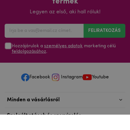
termék
Legyen az első, aki hall róluk!
FELIRATKOZÁS
Hozzájárulok a
személyes adatok
marketing célú
feldolgozásához
.
Facebook
Instagram
Youtube
Minden a vásárlásról
Szolgáltatások és szervizelés
Szerzői jog © 2025
mpouzdra.hu