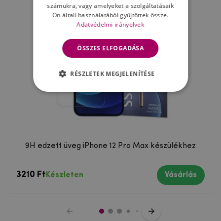
számukra, vagy amelyeket a szolgáltatásaik
Ön általi használatából gyűjtöttek össze.
Adatvédelmi irányelvek
ÖSSZES ELFOGADÁSA
RÉSZLETEK MEGJELENÍTÉSE
9H edzett üveg iPhone 12 Pro Max készülékhez
3210 Ft
Készleten
Vásárlás