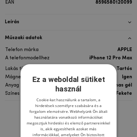
EAN
8596580120099
Leírás
Műszaki adatok
Telefon márka
APPLE
A telefonmodellhez
iPhone 12 Pro Max
Lakás típusa
Tartós
Mágneses tartókhoz
Igen
Ez a weboldal sütiket
Anyag
fém, műanyag, rugalmas gél
használ
Színes
Fekete
Cookie-kat használunk a tartalom, a
hirdetések személyre szabására és a
forgalom elemzésére. Webhelyünk Ön általi
Ne felejtsd el
használatára vonatkozó információkat
megosztjuk hirdetési és elemző partnereinkkel
is, akik egyesíthetik azokat más
információkkal, amelyeket Ön biztosított