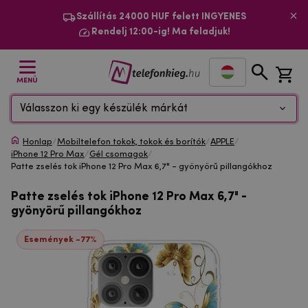
Szállítás 24000 HUF felett INGYENES
Rendelj 12:00-ig! Ma feladjuk!
MENÜ
Válasszon ki egy készülék márkát
Honlap
/
Mobiltelefon tokok, tokok és borítók
/
APPLE
/
iPhone 12 Pro Max
/
Gél csomagok
/
Patte zselés tok iPhone 12 Pro Max 6,7" - gyönyörű pillangókhoz
Patte zselés tok iPhone 12 Pro Max 6,7" -
gyönyörű pillangókhoz
Események -77%