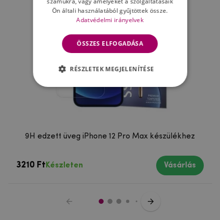
számukra, vagy amelyeket a szolgáltatásaik
Ön általi használatából gyűjtöttek össze.
Adatvédelmi irányelvek
ÖSSZES ELFOGADÁSA
RÉSZLETEK MEGJELENÍTÉSE
9H edzett üveg iPhone 12 Pro Max készülékhez
3210 Ft
Készleten
Vásárlás