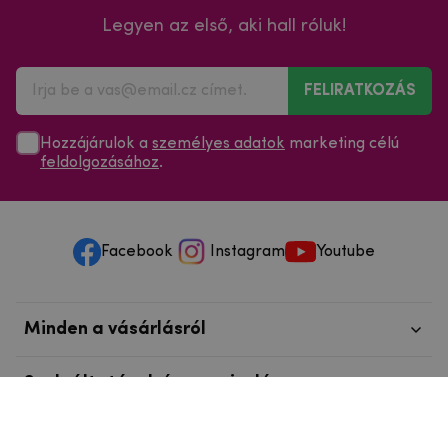
Legyen az első, aki hall róluk!
FELIRATKOZÁS
Hozzájárulok a
személyes adatok
marketing célú
feldolgozásához
.
Facebook
Instagram
Youtube
Minden a vásárlásról
Szolgáltatások és szervizelés
Szerzői jog © 2025
mpouzdra.hu