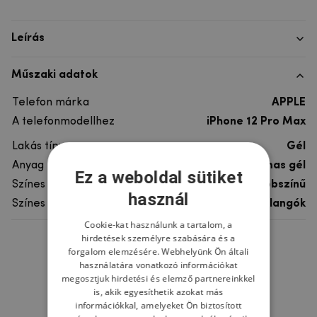
Leírás
Műszaki adatok
Telefon márka
APPLE
A telefonmodellhez
iPhone 12 Pro Max
Lakás típusa
Gél
Anyag
rugalmas gél
Ez a weboldal sütiket
Színes
többszínű
használ
Színes motívum
Pillangók
Cookie-kat használunk a tartalom, a
hirdetések személyre szabására és a
Ne felejtsd el
forgalom elemzésére. Webhelyünk Ön általi
használatára vonatkozó információkat
megosztjuk hirdetési és elemző partnereinkkel
is, akik egyesíthetik azokat más
információkkal, amelyeket Ön biztosított