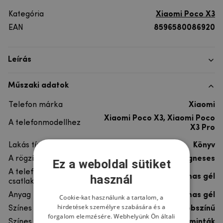
Kategória
Xiaomi Poco X3
EAN
8596580086920
Leírás
Műszaki adatok
Telefon márka
Xiaomi
Xiaomi Poco X3, Xiaomi Poco
A telefonmodellhez
X3 Pro
Lakás típusa
Könyv
A rögzítés típusa
Mágneses
Ez a weboldal sütiket
A telefon
használ
rugalmas gél
csatlakoztatása
Anyag
szintetikus bőr, rugalmas gél
Cookie-kat használunk a tartalom, a
hirdetések személyre szabására és a
Színes
többszínű
forgalom elemzésére. Webhelyünk Ön általi
Színes motívum
Egyéb minták