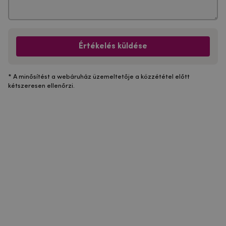
Értékelés küldése
* A minősítést a webáruház üzemeltetője a közzététel előtt
kétszeresen ellenőrzi.