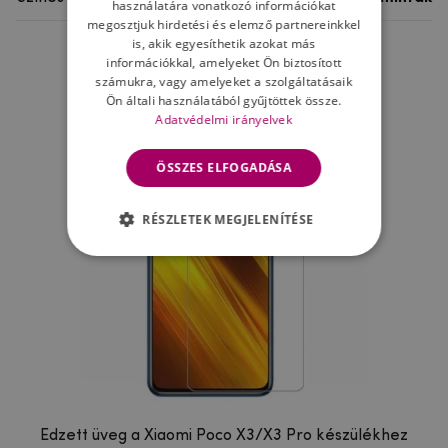
használatára vonatkozó információkat
megosztjuk hirdetési és elemző partnereinkkel
is, akik egyesíthetik azokat más
információkkal, amelyeket Ön biztosított
Ne felejtsd el
számukra, vagy amelyeket a szolgáltatásaik
Ön általi használatából gyűjtöttek össze.
Adatvédelmi irányelvek
ÖSSZES ELFOGADÁSA
RÉSZLETEK MEGJELENÍTÉSE
Edzett üveg a Xiaomi Poco X3/X3 Pro készülékhez