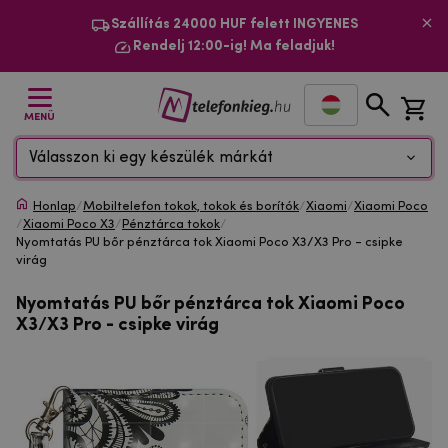
Szállítás 24000 HUF felett INGYENES
Rendelj 12:00-ig! Ma feladjuk!
MENÜ
Válasszon ki egy készülék márkát
Honlap
/
Mobiltelefon tokok, tokok és borítók
/
Xiaomi
/
Xiaomi Poco
/
Xiaomi Poco X3
/
Pénztárca tokok
/
Nyomtatás PU bőr pénztárca tok Xiaomi Poco X3/X3 Pro - csipke
virág
Nyomtatás PU bőr pénztárca tok Xiaomi Poco
X3/X3 Pro - csipke virág