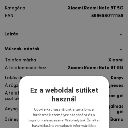
Kategória
Xiaomi Redmi Note 9T 5G
EAN
8596580111189
Leírás
Műszaki adatok
Telefon márka
Xiaomi
A telefonmodellhez
Xiaomi Redmi Note 9T 5G
Lakás típusa
Könyv
A rögzítés típusa
Mágneses
Ez a weboldal sütiket
A telefon
rugalmas gél
használ
csatlakoztatása
szintetikus bőr, rugalmas
Cookie-kat használunk a tartalom, a
Anyag
gél
hirdetések személyre szabására és a
Színes
Barna
forgalom elemzésére. Webhelyünk Ön általi
használatára vonatkozó információkat