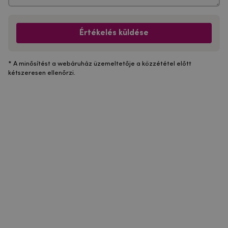
Értékelés küldése
* A minősítést a webáruház üzemeltetője a közzététel előtt
kétszeresen ellenőrzi.