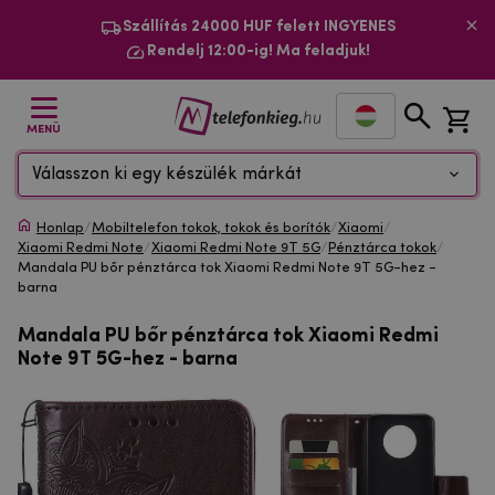
Szállítás 24000 HUF felett INGYENES
Rendelj 12:00-ig! Ma feladjuk!
MENÜ
Válasszon ki egy készülék márkát
Honlap
/
Mobiltelefon tokok, tokok és borítók
/
Xiaomi
/
Xiaomi Redmi Note
/
Xiaomi Redmi Note 9T 5G
/
Pénztárca tokok
/
Mandala PU bőr pénztárca tok Xiaomi Redmi Note 9T 5G-hez -
barna
Mandala PU bőr pénztárca tok Xiaomi Redmi
Note 9T 5G-hez - barna