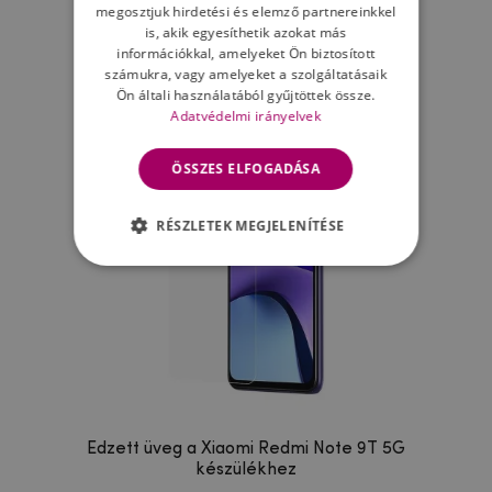
megosztjuk hirdetési és elemző partnereinkkel
is, akik egyesíthetik azokat más
Ne felejtsd el
információkkal, amelyeket Ön biztosított
számukra, vagy amelyeket a szolgáltatásaik
Ön általi használatából gyűjtöttek össze.
Adatvédelmi irányelvek
ÖSSZES ELFOGADÁSA
RÉSZLETEK MEGJELENÍTÉSE
Edzett üveg a Xiaomi Redmi Note 9T 5G
készülékhez