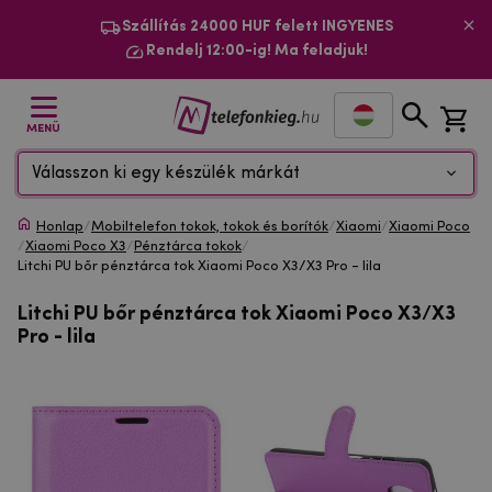
Szállítás 24000 HUF felett INGYENES
Rendelj 12:00-ig! Ma feladjuk!
MENÜ
Válasszon ki egy készülék márkát
Honlap
/
Mobiltelefon tokok, tokok és borítók
/
Xiaomi
/
Xiaomi Poco
/
Xiaomi Poco X3
/
Pénztárca tokok
/
Litchi PU bőr pénztárca tok Xiaomi Poco X3/X3 Pro - lila
Litchi PU bőr pénztárca tok Xiaomi Poco X3/X3
Pro - lila