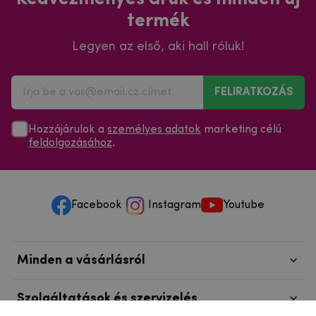
termék
Legyen az első, aki hall róluk!
FELIRATKOZÁS
Hozzájárulok a
személyes adatok
marketing célú
feldolgozásához
.
Facebook
Instagram
Youtube
Minden a vásárlásról
Szolgáltatások és szervizelés