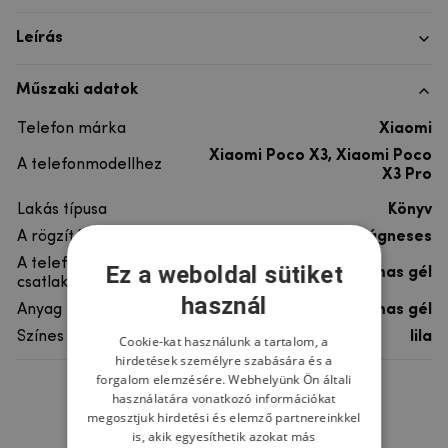
Leírás
Műszaki adatok
Telefon márka
Xiaomi
Xiaomi Poco X3, Xiaomi Poco
A telefonmodellhez
X3 Pro
Lakás típusa
Könyv
A rögzítés típusa
Mágneses
A telefon
Ez a weboldal sütiket
rugalmas gél
csatlakoztatása
használ
Anyag
szintetikus bőr, rugalmas gél
Színes
lila
Cookie-kat használunk a tartalom, a
hirdetések személyre szabására és a
forgalom elemzésére. Webhelyünk Ön általi
használatára vonatkozó információkat
Ne felejtsd el
megosztjuk hirdetési és elemző partnereinkkel
is, akik egyesíthetik azokat más