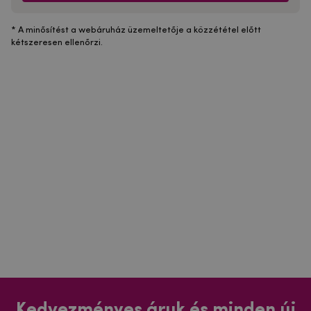
* A minősítést a webáruház üzemeltetője a közzététel előtt
kétszeresen ellenőrzi.
Kedvezményes áruk és minden új