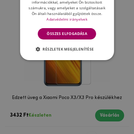
információkkal, amelyeket Ön biztosított
számukra, vagy amelyeket a szolgáltatásaik
Ön általi használatából gyűjtöttek össze.
Adatvédelmi irányelvek
ÖSSZES ELFOGADÁSA
RÉSZLETEK MEGJELENÍTÉSE
Edzett üveg a Xiaomi Poco X3/X3 Pro készülékhez
3432 Ft
Készleten
Vásárlás