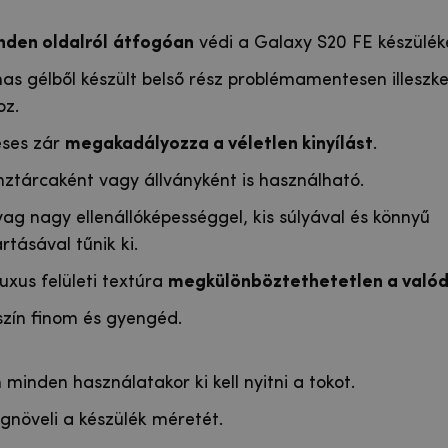
nden oldalról
átfogóan
védi a Galaxy S20 FE készülék
as gélből készült belső rész problémamentesen illeszke
oz.
ses zár
megakadályozza a véletlen kinyílást
.
nztárcaként vagy állványként is használható.
ag nagy ellenállóképességgel, kis súlyával és könnyű
rtásával tűnik ki.
uxus felületi textúra
megkülönböztethetetlen a valódi
szín finom és gyengéd.
 minden használatakor ki kell nyitni a tokot.
gnöveli a készülék méretét.