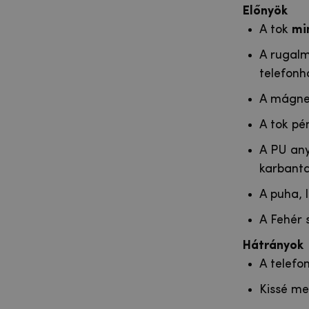
Előnyök
A tok
mi
A rugalm
telefonh
A mágne
A tok pé
A PU any
karbanta
A puha, l
A Fehér 
Hátrányok
A telefon
Kissé me