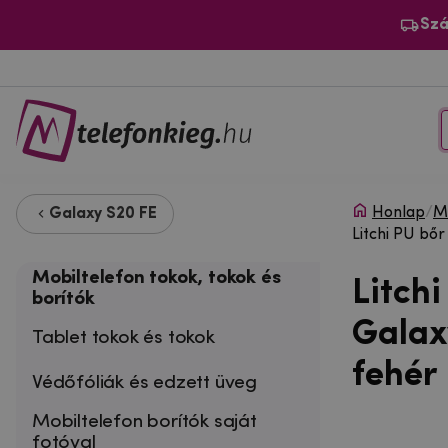
Szá
Honlap
/
Mo
Galaxy S20 FE
Litchi PU bő
Mobiltelefon tokok, tokok és
Litch
borítók
Galax
Tablet tokok és tokok
fehér
Védőfóliák és edzett üveg
Mobiltelefon borítók saját
fotóval