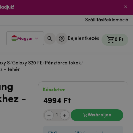
ladjuk!
Szállítás
Reklamáció
Bejelentkezés
Magyar
0 Ft
xy S
/
Galaxy S20 FE
/
Pénztárca tokok
/
z - fehér
ung
Készleten
khez -
4994
Ft
Vásároljon