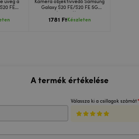
e üveg a
Kamera objektívvédő Samsung
S20 FE
Galaxy S20 FE/S20 FE 5G
en
kamerához
1781 Ft
eten
Készleten
A termék értékelése
Válassza ki a csillagok számát