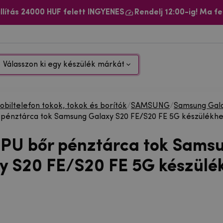
llítás 24000 HUF felett INGYENES
Rendelj 12:00-ig! Ma fe
Válasszon ki egy készülék márkát
biltelefon tokok, tokok és borítók
/
SAMSUNG
/
Samsung Gala
r pénztárca tok Samsung Galaxy S20 FE/S20 FE 5G készülékhe
i PU bőr pénztárca tok Sams
y S20 FE/S20 FE 5G készülé