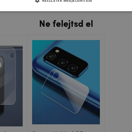
RÉSZLETEK MEGJELENÍTÉSE
tott állapotban kiesik a kezedből.
Ne felejtsd el