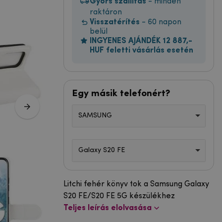
Gyors szállítás
- minden
raktáron
Visszatérítés
- 60 napon
belül
INGYENES AJÁNDÉK 12 887,-
HUF feletti vásárlás esetén
Egy másik telefonért?
SAMSUNG
Galaxy S20 FE
Litchi fehér könyv tok a Samsung Galaxy
S20 FE/S20 FE 5G készülékhez
Teljes leírás elolvasása