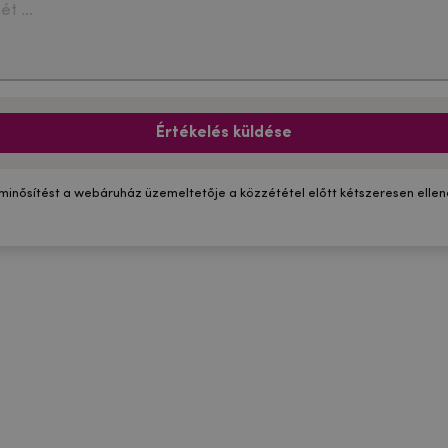
Értékelés küldése
 minősítést a webáruház üzemeltetője a közzététel előtt kétszeresen ellenő