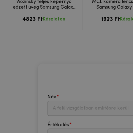
Wozinsky teljes képernyő
MCL kamera lencs
edzett üveg Samsung Galaxy
Samsung Galaxy 
S20 FE/5G készülékhez -
készülékb
4823 Ft
fekete
1923 Ft
Készleten
Készl
Név
Értékelés