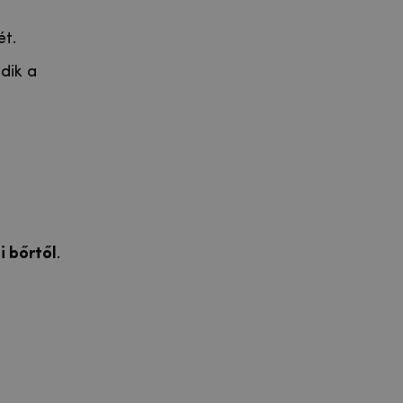
ét.
dik a
 bőrtől
.