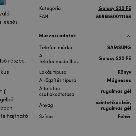
Kategória
Galaxy S20 FE
váló
EAN
8596580011168
 leesés
Műszaki adatok
Telefon márka
SAMSUNG
A
Galaxy S20 FE
lső részbe.
telefonmodellhez
ikus
Lakás típusa
Könyv
A rögzítés típusa
Mágneses
A telefon
ét
(
rugalmas gél
csatlakoztatása
gélből
szintetikus bőr,
Anyag
ejében
rugalmas gél
felhajtható
Színes
Fehér