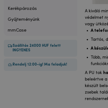
Kerékpározás
A kiváló min
védelmet ny
Gyűjteményünk
vagy ütközé
mmCase
A telefo
Tartós, 
Szállítás 24000 HUF felett
A készü
INGYENES
Több, mi
funkciók
Rendelj 12:00-ig! Ma feladjuk!
A PU tok
ha
beleértve a 
készült bels
zsebek talá
rendszernek