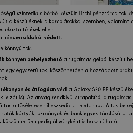
őségű szintetikus bőrből készült Litchi pénztárca tok ki
újt a készüléknek a karcolásokkal szemben, valamint a
s okozta törések ellen.
n minden oldalról védett.
de könnyű tok.
lék könnyen behelyezhető
a rugalmas gélből készült be
nt egy egyszerű tok, köszönhetően a hozzáadott prakt
nak.
tékonyan és átfogóan
védi a Galaxy S20 FE készülék
kijelzőt is). Az anyag rendkívül strapabíró, a rugalmas 
ő tartó tökéletesen illeszkedik a telefonhoz. A tok bels
lhatók kártyák, okmányok és bankjegyek tárolására, a 
 köszönhetően pedig állványként is használható.