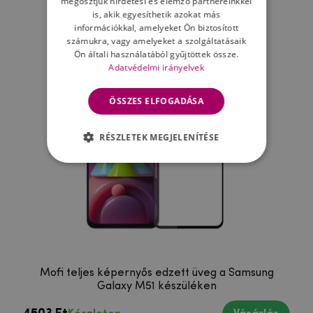
megosztjuk hirdetési és elemző partnereinkkel
Ne felejtsd el
is, akik egyesíthetik azokat más
információkkal, amelyeket Ön biztosított
számukra, vagy amelyeket a szolgáltatásaik
Ön általi használatából gyűjtöttek össze.
Adatvédelmi irányelvek
ÖSSZES ELFOGADÁSA
RÉSZLETEK MEGJELENÍTÉSE
Mofi teljes képernyős edzett üveg a Samsung
Galaxy M51 készüléken