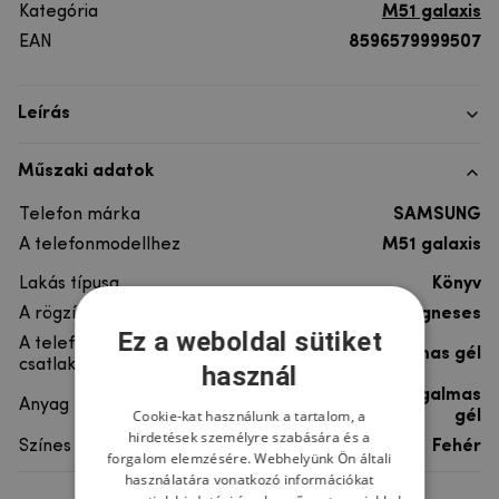
Kategória
M51 galaxis
EAN
8596579999507
Leírás
Műszaki adatok
Telefon márka
SAMSUNG
A telefonmodellhez
M51 galaxis
Lakás típusa
Könyv
A rögzítés típusa
Mágneses
Ez a weboldal sütiket
A telefon
rugalmas gél
csatlakoztatása
használ
szintetikus bőr, rugalmas
Anyag
Cookie-kat használunk a tartalom, a
gél
hirdetések személyre szabására és a
Színes
Fehér
forgalom elemzésére. Webhelyünk Ön általi
használatára vonatkozó információkat