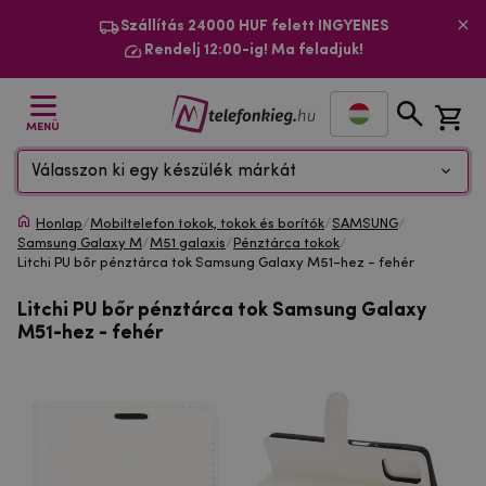
Szállítás 24000 HUF felett INGYENES
Rendelj 12:00-ig! Ma feladjuk!
MENÜ
Válasszon ki egy készülék márkát
Honlap
/
Mobiltelefon tokok, tokok és borítók
/
SAMSUNG
/
Samsung Galaxy M
/
M51 galaxis
/
Pénztárca tokok
/
Litchi PU bőr pénztárca tok Samsung Galaxy M51-hez - fehér
Litchi PU bőr pénztárca tok Samsung Galaxy
M51-hez - fehér