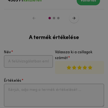
4503 Ft
Készleten
Vásárlás
A termék értékelése
Név
Válassza ki a csillagok
számát
Értékelés