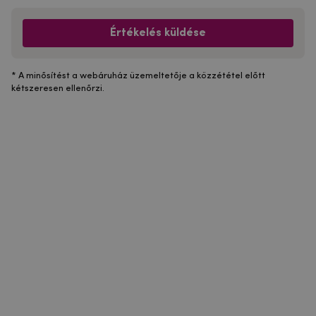
Értékelés küldése
* A minősítést a webáruház üzemeltetője a közzététel előtt
kétszeresen ellenőrzi.