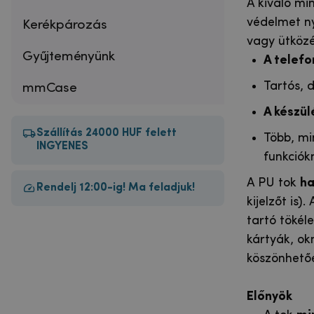
A kiváló min
védelmet ny
Kerékpározás
vagy ütközé
Gyűjteményünk
A telefo
Tartós, 
mmCase
A készü
Szállítás 24000 HUF felett
Több, mi
INGYENES
funkciók
A PU tok
ha
Rendelj 12:00-ig! Ma feladjuk!
kijelzőt is)
tartó tökél
kártyák, ok
köszönhetőe
Előnyök