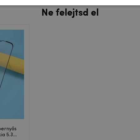
Ne felejtsd el
pernyős
ia 5.3