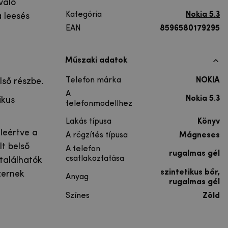
váló
Kategória
Nokia 5.3
 leesés
EAN
8596580179295
Műszaki adatok
Telefon márka
NOKIA
lső részbe.
A
Nokia 5.3
ikus
telefonmodellhez
Lakás típusa
Könyv
leértve a
A rögzítés típusa
Mágneses
lt belső
A telefon
rugalmas gél
csatlakoztatása
 találhatók
szintetikus bőr,
zernek
Anyag
rugalmas gél
Színes
Zöld