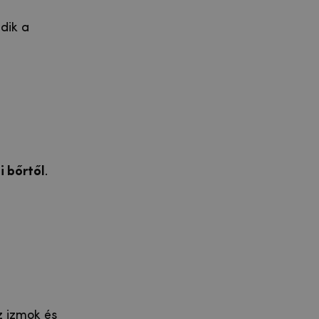
dik a
 bőrtől
.
z izmok és