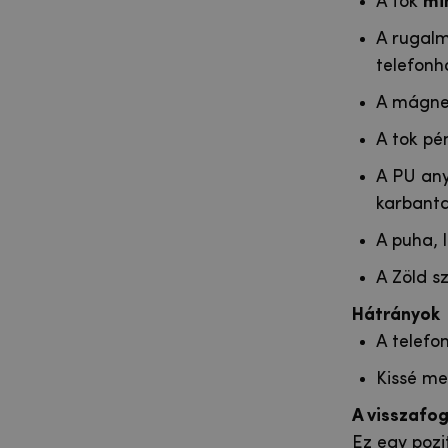
A tok
mi
A rugalm
telefonh
A mágne
A tok pé
A PU any
karbanta
A puha, l
A Zöld s
Hátrányok
A telefon
Kissé me
A visszafo
Ez egy pozi