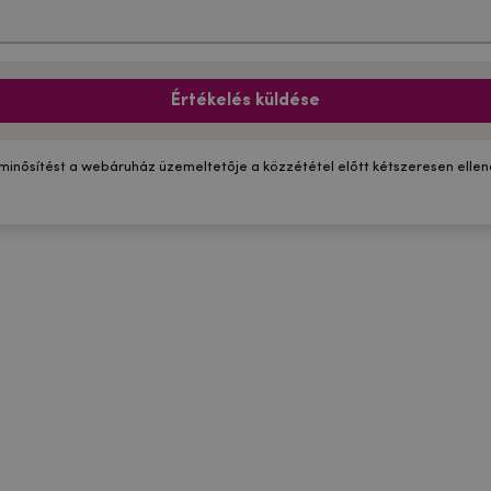
Értékelés küldése
 minősítést a webáruház üzemeltetője a közzététel előtt kétszeresen ellenő