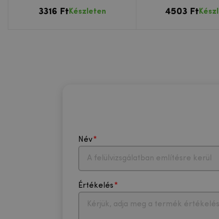
készülékhe
3316 Ft
4503 Ft
Készleten
Kész
Név
Értékelés