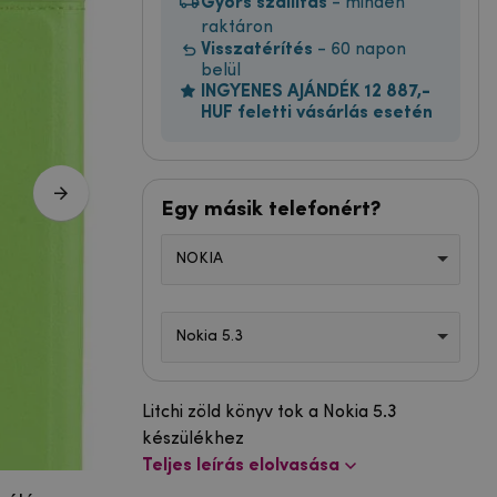
Gyors szállítás
- minden
raktáron
Visszatérítés
- 60 napon
belül
INGYENES AJÁNDÉK 12 887,-
HUF feletti vásárlás esetén
Egy másik telefonért?
NOKIA
Nokia 5.3
Litchi zöld könyv tok a Nokia 5.3
készülékhez
Teljes leírás elolvasása