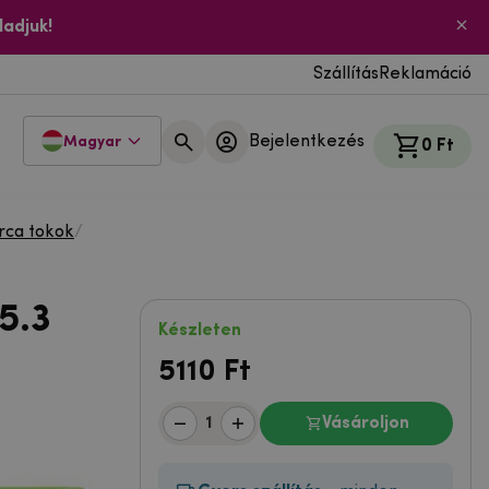
ladjuk!
Szállítás
Reklamáció
Bejelentkezés
Magyar
0 Ft
rca tokok
/
5.3
Készleten
5110
Ft
Vásároljon