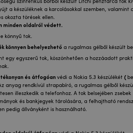
őségű szintetikus bőrből készült Litchi pénztárca tok ki
újt a készüléknek a karcolásokkal szemben, valamint a
s okozta törések ellen.
n minden oldalról védett.
de könnyű tok.
lék könnyen behelyezhető
a rugalmas gélből készült be
nt egy egyszerű tok, köszönhetően a hozzáadott prakt
nak.
tékonyan és átfogóan
védi a Nokia 5.3 készülékét
(
be
. Az anyag rendkívül strapabíró, a rugalmas gélből készü
etesen illeszkedik a telefonhoz. A tok belsejében zsebek
mányok és bankjegyek tárolására, a felhajtható rends
n pedig állványként is használható.