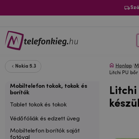
Szá
Honlap
/
Mo
Nokia 5.3
Litchi PU bő
Mobiltelefon tokok, tokok és
Litchi
borítók
készü
Tablet tokok és tokok
Védőfóliák és edzett üveg
Mobiltelefon borítók saját
fotóval