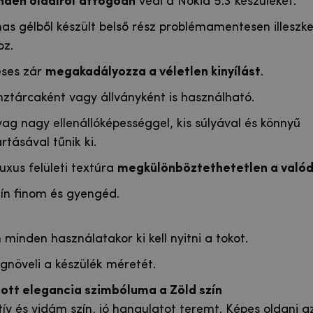
nden oldalról
átfogóan
védi a Nokia 5.3 készülékét.
as gélből készült belső rész problémamentesen illeszke
oz.
ses zár
megakadályozza a véletlen kinyílást
.
nztárcaként vagy állványként is használható.
ag nagy ellenállóképességgel, kis súlyával és könnyű
rtásával tűnik ki.
uxus felületi textúra
megkülönböztethetetlen a valódi
zín finom és gyengéd.
 minden használatakor ki kell nyitni a tokot.
gnöveli a készülék méretét.
gott elegancia szimbóluma a Zöld szín
tív és vidám szín, jó hangulatot teremt. Képes oldani a