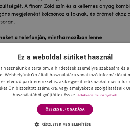
zültségét. A finom Zöld szín és a kellemes anyag kombi
áns megjelenést kölcsönöz a toknak, és örömet okoz 
során.
lmeket a telefonján, mintha moziban lenne
 mobilját mozivá, és élvezze kedvenc filmjét bárhol – 
agy kijelzői erre kifejezetten ösztönöznek. A Nokia 5.3 
Ez a weboldal sütiket használ
l és a gyorsan állványként is használható tokjával új le
at használunk a tartalom, a hirdetések személyre szabására és a
 a multimédiás tartalmak megtekintése terén.
e. Webhelyünk Ön általi használatára vonatkozó információkat 
 és elemző partnereinkkel is, akik egyesíthetik azokat más infor
maximális biztonsága az első helyen
ket Ön biztosított számukra, vagy amelyeket a szolgáltatásaik Ön
árca tok minden oldalról védi a Nokia 5.3 készülékét, 
használatából gyűjtöttek össze.
Adatvédelmi irányelvek
, fóliák
felragasztását. A fólia megakadályozza a kije
t vagy szennyeződését a telefon használata közben. 
ÖSSZES ELFOGADÁSA
 üveg tökéletes védelmet biztosít a kijelzőnek abban a
tott állapotban kiesik a kezedből.
RÉSZLETEK MEGJELENÍTÉSE