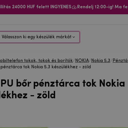
llítás 24000 HUF felett INGYENES
Rendelj 12:00-ig! Ma fe
Válasszon ki egy készülék márkát
biltelefon tokok, tokok és borítók
/
NOKIA
/
Nokia 5.3
/
Pénztá
r pénztárca tok Nokia 5.3 készülékhez - zöld
 PU bőr pénztárca tok Nokia 
lékhez - zöld