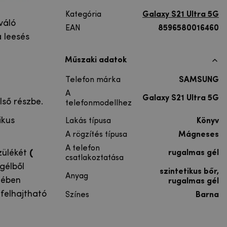
Kategória
Galaxy S21 Ultra 5G
váló
EAN
8596580016460
 leesés
Műszaki adatok
Telefon márka
SAMSUNG
A
Galaxy S21 Ultra 5G
lső részbe.
telefonmodellhez
ikus
Lakás típusa
Könyv
A rögzítés típusa
Mágneses
A telefon
zülékét
(
rugalmas gél
csatlakoztatása
gélből
szintetikus bőr,
Anyag
ejében
rugalmas gél
felhajtható
Színes
Barna