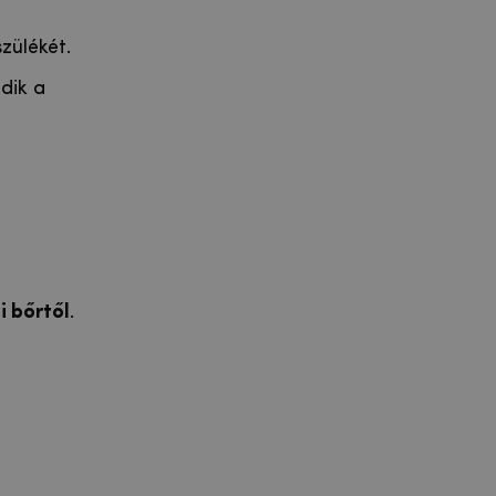
zülékét.
dik a
 bőrtől
.