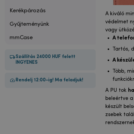
Kerékpározás
A kiváló min
védelmet ny
Gyűjteményünk
vagy ütközé
mmCase
A telefo
Tartós, 
Szállítás 24000 HUF felett
A készü
INGYENES
Több, mi
funkciók
Rendelj 12:00-ig! Ma feladjuk!
A PU tok
ha
beleértve a 
készült bels
zsebek talá
rendszernek