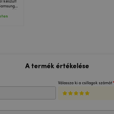
l készült
Samsung
 kameráján
eten
A termék értékelése
Válassza ki a csillagok számát