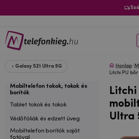
Szá
Honlap
/
Mo
Galaxy S21 Ultra 5G
Litchi PU bő
Mobiltelefon tokok, tokok és
Litch
borítók
mobil
Tablet tokok és tokok
Ultra
Védőfóliák és edzett üveg
Mobiltelefon borítók saját
fotóval