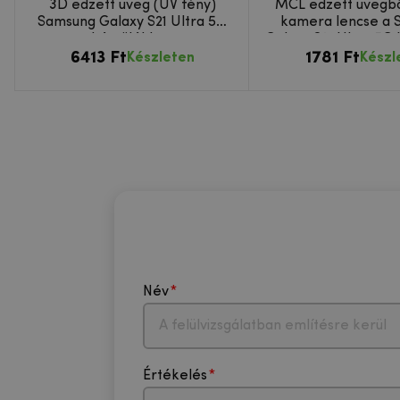
3D edzett üveg (UV fény)
MCL edzett üvegbő
Samsung Galaxy S21 Ultra 5G
kamera lencse a 
készülékhez
Galaxy S21 Ultra 5G
6413 Ft
1781 Ft
Készleten
Készl
Név
Értékelés