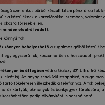
őségű szintetikus bőrből készült Litchi pénztárca tok ki
újt a készüléknek a karcolásokkal szemben, valamint a
s okozta törések ellen.
n minden oldalról védett.
de könnyű tok.
lék könnyen behelyezhető
a rugalmas gélből készült be
nt egy egyszerű tok, köszönhetően a hozzáadott prakt
nak.
tékonyan és átfogóan
védi a Galaxy S21 Ultra 5G kés
kijelzőt is). Az anyag rendkívül strapabíró, a rugalmas 
ő tartó tökéletesen illeszkedik a telefonhoz. A tok bels
lhatók kártyák, okmányok és bankjegyek tárolására, a 
 köszönhetően pedig állványként is használható.