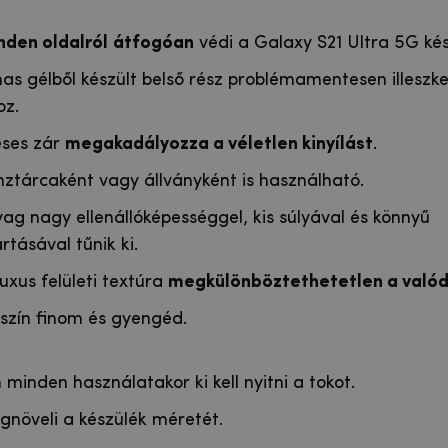
nden oldalról
átfogóan
védi a Galaxy S21 Ultra 5G kés
as gélből készült belső rész problémamentesen illeszke
oz.
ses zár
megakadályozza a véletlen kinyílást
.
nztárcaként vagy állványként is használható.
ag nagy ellenállóképességgel, kis súlyával és könnyű
rtásával tűnik ki.
uxus felületi textúra
megkülönböztethetetlen a valódi
szín finom és gyengéd.
 minden használatakor ki kell nyitni a tokot.
gnöveli a készülék méretét.