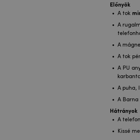
Előnyök
A tok
mi
A rugalm
telefonh
A mágne
A tok pé
A PU any
karbanta
A puha, l
A Barna 
Hátrányok
A telefon
Kissé me