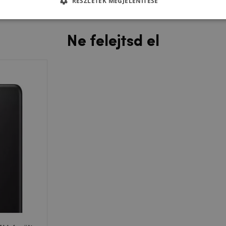
RÉSZLETEK MEGJELENÍTÉSE
tott állapotban kiesik a kezedből.
Ne felejtsd el