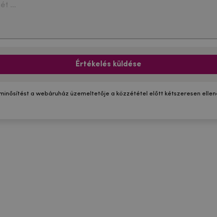
Értékelés küldése
 minősítést a webáruház üzemeltetője a közzététel előtt kétszeresen ellenő