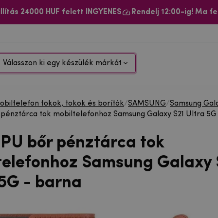
llítás 24000 HUF felett INGYENES
Rendelj 12:00-ig! Ma fe
Válasszon ki egy készülék márkát
biltelefon tokok, tokok és borítók
/
SAMSUNG
/
Samsung Gala
r pénztárca tok mobiltelefonhoz Samsung Galaxy S21 Ultra 5G
i PU bőr pénztárca tok
telefonhoz Samsung Galaxy 
 5G - barna