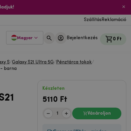
ladjuk!
Szállítás
Reklamáció
Bejelentkezés
Magyar
0 Ft
xy S
/
Galaxy S21 Ultra 5G
/
Pénztárca tokok
/
 - barna
Készleten
S21
5110
Ft
Vásároljon