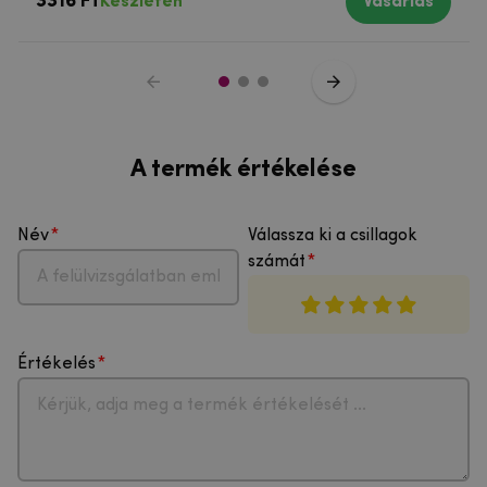
3316 Ft
Készleten
Vásárlás
A termék értékelése
Név
Válassza ki a csillagok
számát
Értékelés