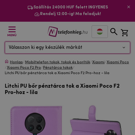
Szállítás 24000 HUF felett INGYENES
Rendelj 12:00-ig! Ma feladjuk!
MENÜ
Válasszon ki egy készülék márkát
Honlap
/
Mobiltelefon tokok, tokok és borítók
/
Xiaomi
/
Xiaomi Poco
/
Xiaomi Poco F2 Pro
/
Pénztárca tokok
/
Litchi PU bőr pénztárca tok a Xiaomi Poco F2 Pro-hoz - lila
Litchi PU bőr pénztárca tok a Xiaomi Poco F2
Pro-hoz - lila