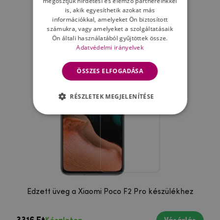
megosztjuk hirdetési és elemző partnereinkkel
Ne felejtsd el
is, akik egyesíthetik azokat más
információkkal, amelyeket Ön biztosított
számukra, vagy amelyeket a szolgáltatásaik
Ön általi használatából gyűjtöttek össze.
Adatvédelmi irányelvek
ÖSSZES ELFOGADÁSA
RÉSZLETEK MEGJELENÍTÉSE
Edzett üveg a Xiaomi Poco F2 Pro készülékhez