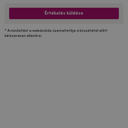
Értékelés küldése
* A minősítést a webáruház üzemeltetője a közzététel előtt
kétszeresen ellenőrzi.