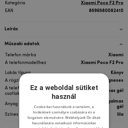
Kategória
Xiaomi Poco F2 Pro
EAN
8596580082410
Leírás
Műszaki adatok
Telefon márka
Xiaomi
A telefonmodellhez
Xiaomi Poco F2 Pro
Lakás típusa
Könyv
A rögzítés típusa
Mágneses
Ez a weboldal sütiket
A telefon
rugalmas gél
csatlakoztatása
használ
szintetikus bőr, rugalmas
Anyag
Cookie-kat használunk a tartalom, a
gél
hirdetések személyre szabására és a
Színes
lila
forgalom elemzésére. Webhelyünk Ön általi
használatára vonatkozó információkat