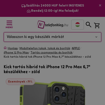
Szállítás 24000 HUF felett INGYENES
Rendelj 12:00-ig! Ma feladjuk!
MENÜ
Válasszon ki egy készülék márkát
Honlap
/
Mobiltelefon tokok, tokok és borítók
/
APPLE
/
iPhone 12 Pro Max
/
Tartós csomagolás és borítók
/
Kick tartós hibrid tok iPhone 12 Pro Max 6,7" készülékhez - zöld
Kick tartós hibrid tok iPhone 12 Pro Max 6,7"
készülékhez - zöld
Események -71%