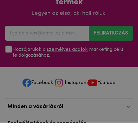
termék
Legyen az első, aki hall róluk!
FELIRATKOZÁS
Hozzájárulok a
személyes adatok
marketing célú
feldolgozásához
.
Facebook
Instagram
Youtube
Minden a vásárlásról
Szolgáltatások és szervizelés
Szerzői jog © 2025
mpouzdra.hu