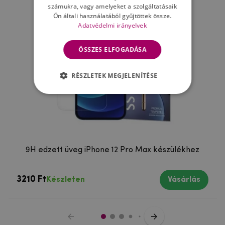
számukra, vagy amelyeket a szolgáltatásaik
Ön általi használatából gyűjtöttek össze.
Adatvédelmi irányelvek
ÖSSZES ELFOGADÁSA
RÉSZLETEK MEGJELENÍTÉSE
9H edzett üveg iPhone 12 Pro Max készülékhez
3210 Ft
Készleten
Vásárlás