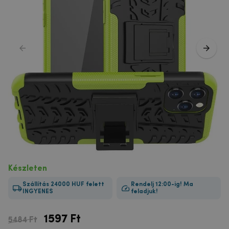
Készleten
Szállítás 24000 HUF felett
Rendelj 12:00-ig! Ma
INGYENES
feladjuk!
1597
Ft
5484 Ft