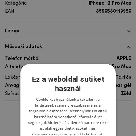
Kategória
iPhone 12 Pro Max
EAN
8596580119956
Leírás
Műszaki adatok
Telefon márka
APPLE
A telefonmodellhez
iPhone 12 Pro Max
Ez a weboldal sütiket
Lakás típusa
Tartós
Anyag
Műanyag, rugalmas gél
használ
Színes
Zöld
Cookie-kat használunk a tartalom, a
hirdetések személyre szabására és a
forgalom elemzésére. Webhelyünk Ön általi
Ne felejtsd el
használatára vonatkozó információkat
megosztjuk hirdetési és elemző partnereinkkel
is, akik egyesíthetik azokat más
információkkal, amelyeket Ön biztosított