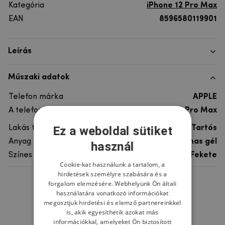
Kategória
iPhone 12 Pro Max
EAN
8596580119901
Leírás
Műszaki adatok
Telefon márka
APPLE
A telefonmodellhez
iPhone 12 Pro Max
Ez a weboldal sütiket
Lakás típusa
Tartós
Anyag
Műanyag, rugalmas gél
használ
Színes
Fekete
Cookie-kat használunk a tartalom, a
hirdetések személyre szabására és a
forgalom elemzésére. Webhelyünk Ön általi
Ne felejtsd el
használatára vonatkozó információkat
megosztjuk hirdetési és elemző partnereinkkel
is, akik egyesíthetik azokat más
információkkal, amelyeket Ön biztosított