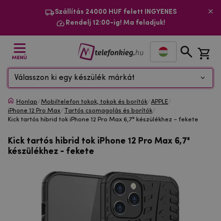
Szállítás 24000 HUF felett INGYENES
Rendelj 12:00-ig! Ma feladjuk!
MENÜ
Válasszon ki egy készülék márkát
Honlap
/
Mobiltelefon tokok, tokok és borítók
/
APPLE
/
iPhone 12 Pro Max
/
Tartós csomagolás és borítók
/
Kick tartós hibrid tok iPhone 12 Pro Max 6,7" készülékhez - fekete
Kick tartós hibrid tok iPhone 12 Pro Max 6,7"
készülékhez - fekete