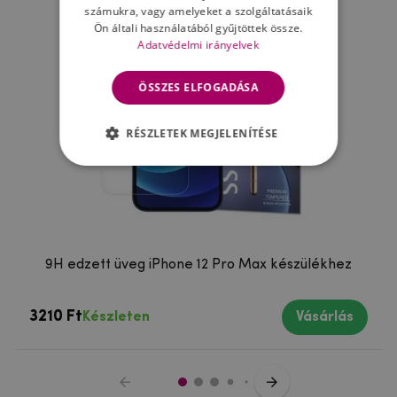
számukra, vagy amelyeket a szolgáltatásaik
Ön általi használatából gyűjtöttek össze.
Adatvédelmi irányelvek
ÖSSZES ELFOGADÁSA
RÉSZLETEK MEGJELENÍTÉSE
9H edzett üveg iPhone 12 Pro Max készülékhez
3210 Ft
Készleten
Vásárlás