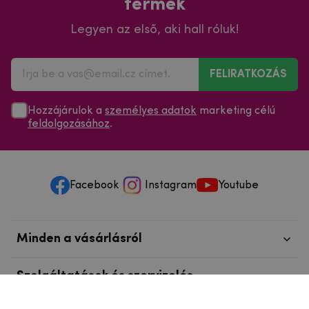
termék
Legyen az első, aki hall róluk!
FELIRATKOZÁS
Hozzájárulok a
személyes adatok
marketing célú
feldolgozásához
.
Facebook
Instagram
Youtube
Minden a vásárlásról
Szolgáltatások és szervizelés
Szerzői jog © 2025
mpouzdra.hu