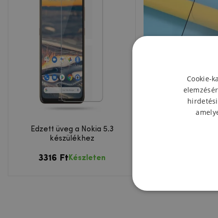
Cookie-k
elemzésér
hirdetési
amelye
Edzett üveg a Nokia 5.3
Selyem teljes ké
készülékhez
edzett üveg Nok
készülékhe
3316 Ft
4503 Ft
Készleten
Kész