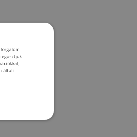
 forgalom
megosztjuk
mációkkal,
 általi