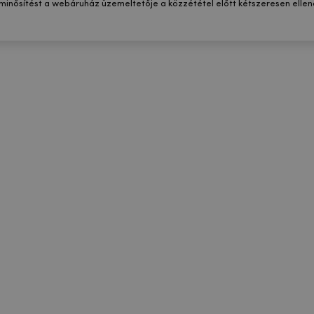
 minősítést a webáruház üzemeltetője a közzététel előtt kétszeresen ellenő