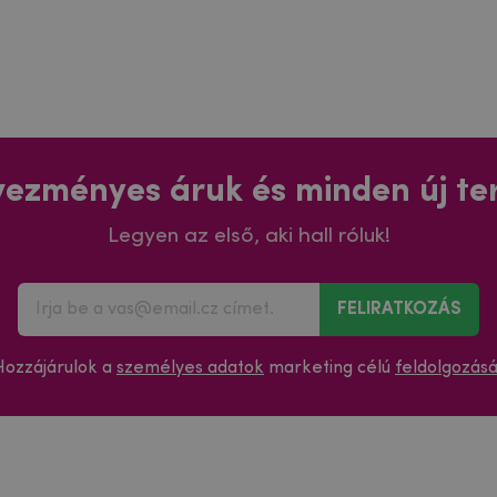
ezményes áruk és minden új t
Legyen az első, aki hall róluk!
FELIRATKOZÁS
Hozzájárulok a
személyes adatok
marketing célú
feldolgozás