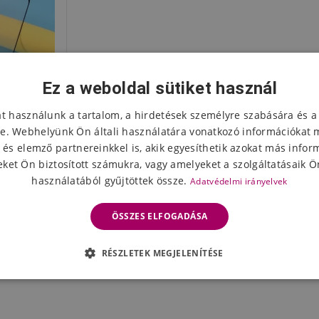
Ez a weboldal sütiket használ
at használunk a tartalom, a hirdetések személyre szabására és a
e. Webhelyünk Ön általi használatára vonatkozó információkat 
 és elemző partnereinkkel is, akik egyesíthetik azokat más infor
ket Ön biztosított számukra, vagy amelyeket a szolgáltatásaik Ön
használatából gyűjtöttek össze.
Adatvédelmi irányelvek
pernyős
ia 5.3
ÖSSZES ELFOGADÁSA
z
leten
RÉSZLETEK MEGJELENÍTÉSE