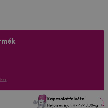
ermék
ához
.
Kapcsolatfelvétel
Hívjon és írjon H-P 7-13.30-ig