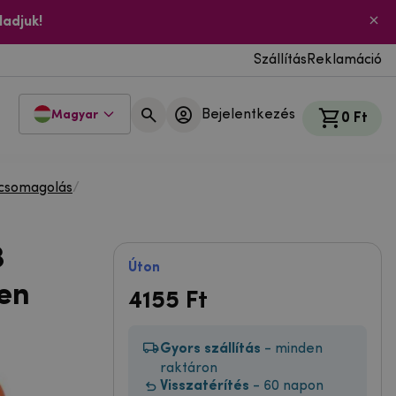
ladjuk!
Szállítás
Reklamáció
Bejelentkezés
Magyar
0 Ft
 csomagolás
/
3
Úton
en
4155
Ft
Gyors szállítás
- minden
raktáron
Visszatérítés
- 60 napon