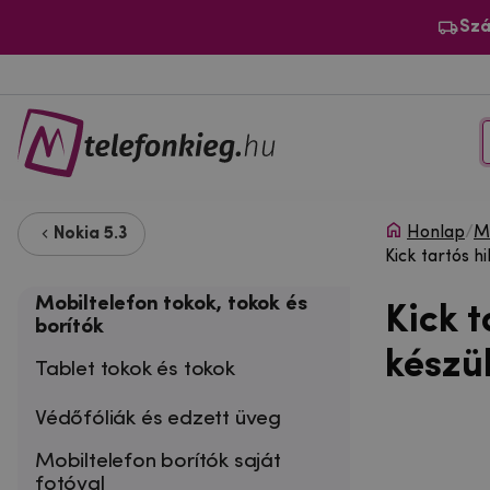
Szá
Honlap
/
Mo
Nokia 5.3
Kick tartós h
Mobiltelefon tokok, tokok és
Kick t
borítók
készü
Tablet tokok és tokok
Védőfóliák és edzett üveg
Mobiltelefon borítók saját
fotóval