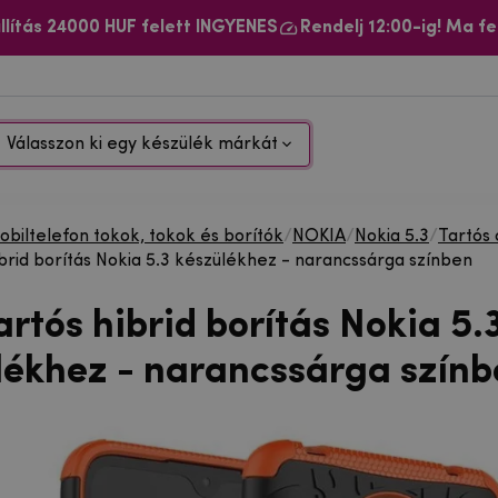
llítás 24000 HUF felett INGYENES
Rendelj 12:00-ig! Ma fe
Válasszon ki egy készülék márkát
biltelefon tokok, tokok és borítók
/
NOKIA
/
Nokia 5.3
/
Tartós
ibrid borítás Nokia 5.3 készülékhez - narancssárga színben
artós hibrid borítás Nokia 5.
lékhez - narancssárga színb