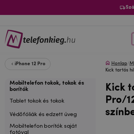
Szá
Honlap
/
Mo
iPhone 12 Pro
Kick tartós h
Mobiltelefon tokok, tokok és
Kick t
borítók
Pro/1
Tablet tokok és tokok
színb
Védőfóliák és edzett üveg
Mobiltelefon borítók saját
fotóval