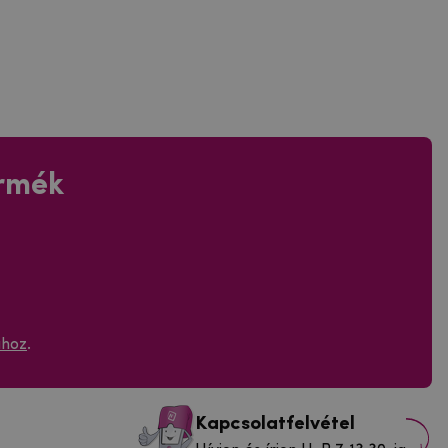
ermék
ához
.
Kapcsolatfelvétel