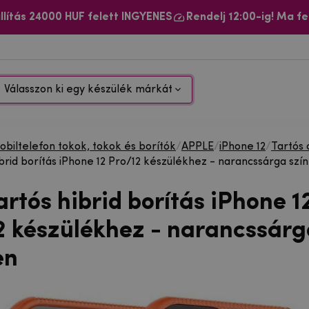
llítás 24000 HUF felett INGYENES
Rendelj 12:00-ig! Ma fe
Válasszon ki egy készülék márkát
biltelefon tokok, tokok és borítók
/
APPLE
/
iPhone 12
/
Tartós
ibrid borítás iPhone 12 Pro/12 készülékhez - narancssárga szí
artós hibrid borítás iPhone 1
2 készülékhez - narancssárg
en