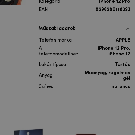
Kategória
iPhone 12 Pro
EAN
8596580118393
Műszaki adatok
Telefon márka
APPLE
A
iPhone 12 Pro,
telefonmodellhez
iPhone 12
Lakás típusa
Tartós
Műanyag, rugalmas
Anyag
gél
Színes
narancs