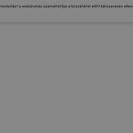
 minősítést a webáruház üzemeltetője a közzététel előtt kétszeresen ellenő