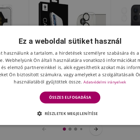
Ez a weboldal sütiket használ
at használunk a tartalom, a hirdetések személyre szabására és a
e. Webhelyünk Ön általi használatára vonatkozó információkat 
 és elemző partnereinkkel is, akik egyesíthetik azokat más infor
ket Ön biztosított számukra, vagy amelyeket a szolgáltatásaik Ön
használatából gyűjtöttek össze.
Adatvédelmi irányelvek
sgátló
MCL edzett üvegből készült
9H edze
hone 12/12
kamera lencse az iPhone 12
kamera l
ÖSSZES ELFOGADÁSA
hez
készüléken
4748 Ft
240
 napon belül
Készleten
RÉSZLETEK MEGJELENÍTÉSE