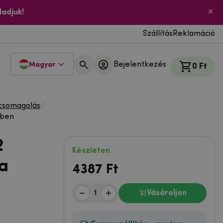
ladjuk!
Szállítás
Reklamáció
Bejelentkezés
Magyar
0 Ft
 csomagolás
/
nben
2
Készleten
a
4387
Ft
Vásároljon