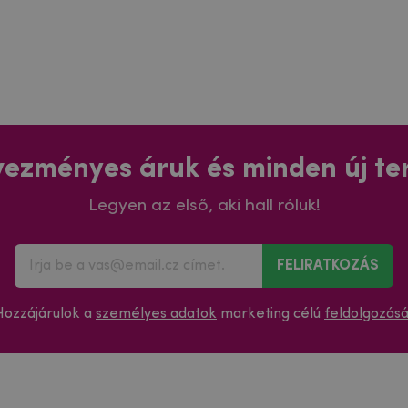
ezményes áruk és minden új t
Legyen az első, aki hall róluk!
FELIRATKOZÁS
Hozzájárulok a
személyes adatok
marketing célú
feldolgozás