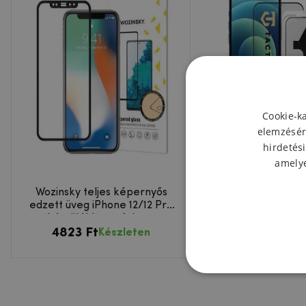
Cookie-k
elemzésér
hirdetési
amelye
Wozinsky teljes képernyős
Taktikai ütközé
edzett üveg iPhone 12/12 Pro
újoncoknak Apple iP
készülékhez - fekete
Pro készülék
4823 Ft
8048 Ft
Készleten
Készleten 2