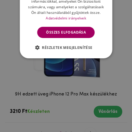
információkkal, amelyeket Ön biztosított
számukra, vagy amelyeket a szolgáltatásaik
Ön általi használatából gyűjtöttek össze.
Adatvédelmi irányelvek
ÖSSZES ELFOGADÁSA
RÉSZLETEK MEGJELENÍTÉSE
9H edzett üveg iPhone 12 Pro Max készülékhez
3210 Ft
Készleten
Vásárlás