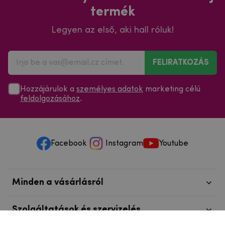
termék
Legyen az első, aki hall róluk!
FELIRATKOZÁS
Hozzájárulok a
személyes adatok
marketing célú
feldolgozásához
.
Facebook
Instagram
Youtube
Minden a vásárlásról
Szolgáltatások és szervizelés