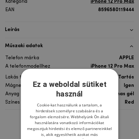
Kategória
iPhone 12 Pro Max
EAN
8596580119444
Leírás
Műszaki adatok
Telefon márka
APPLE
A telefonmodellhez
iPhone 12 Pro Max
Lakás típusa
Tartós
Ez a weboldal sütiket
Mágneses tartókhoz
Igen
használ
Anyag
fém, műanyag, rugalmas gél
Színes
Red
Cookie-kat használunk a tartalom, a
hirdetések személyre szabására és a
forgalom elemzésére. Webhelyünk Ön általi
használatára vonatkozó információkat
Ne felejtsd el
megosztjuk hirdetési és elemző partnereinkkel
is, akik egyesíthetik azokat más