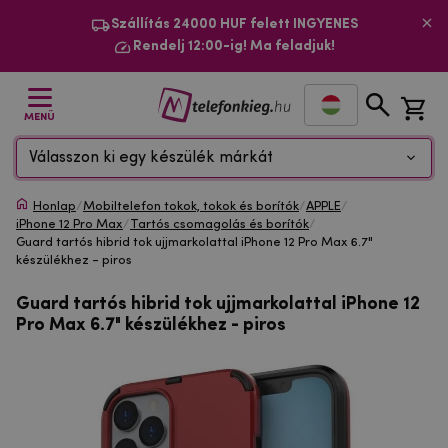
Szállítás 24000 HUF felett INGYENES
Rendelj 12:00-ig! Ma feladjuk!
MENÜ
Válasszon ki egy készülék márkát
Honlap
/
Mobiltelefon tokok, tokok és borítók
/
APPLE
/
iPhone 12 Pro Max
/
Tartós csomagolás és borítók
/
Guard tartós hibrid tok ujjmarkolattal iPhone 12 Pro Max 6.7"
készülékhez - piros
Guard tartós hibrid tok ujjmarkolattal iPhone 12
Pro Max 6.7" készülékhez - piros