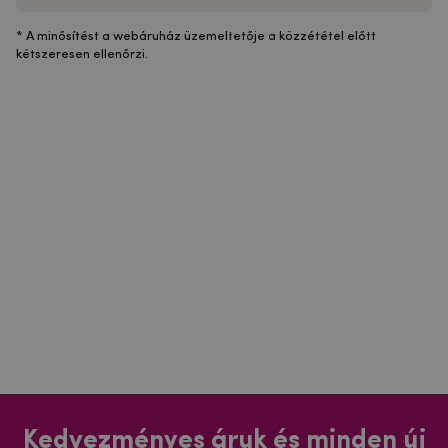
* A minősítést a webáruház üzemeltetője a közzététel előtt
kétszeresen ellenőrzi.
Kedvezményes áruk és minden új