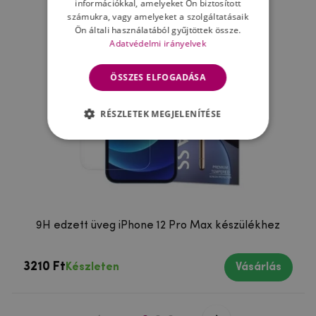
információkkal, amelyeket Ön biztosított
számukra, vagy amelyeket a szolgáltatásaik
Ön általi használatából gyűjtöttek össze.
Adatvédelmi irányelvek
ÖSSZES ELFOGADÁSA
RÉSZLETEK MEGJELENÍTÉSE
9H edzett üveg iPhone 12 Pro Max készülékhez
3210 Ft
Készleten
Vásárlás