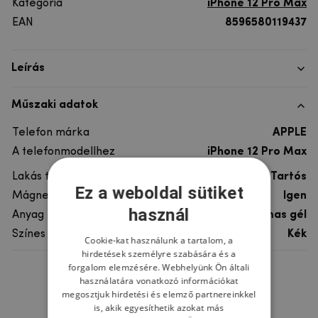
Kategória
iPhone 12 Pro Max
EAN
8596580119437
Leírás
Műszaki adatok
Telefon márka
APPLE
A telefonmodellhez
iPhone 12 Pro Max
Lakás típusa
Tartós
Ez a weboldal sütiket
Mágneses tartókhoz
Igen
használ
Anyag
fém, műanyag, rugalmas gél
Színes
Kék
Cookie-kat használunk a tartalom, a
hirdetések személyre szabására és a
forgalom elemzésére. Webhelyünk Ön általi
használatára vonatkozó információkat
Ne felejtsd el
megosztjuk hirdetési és elemző partnereinkkel
is, akik egyesíthetik azokat más