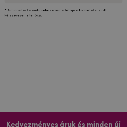
* A minősítést a webáruház üzemeltetője a közzététel előtt
kétszeresen ellenőrzi.
Kedvezményes áruk és minden új