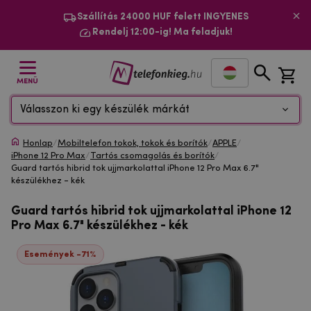
Szállítás 24000 HUF felett INGYENES
Rendelj 12:00-ig! Ma feladjuk!
MENÜ
Válasszon ki egy készülék márkát
Honlap
/
Mobiltelefon tokok, tokok és borítók
/
APPLE
/
iPhone 12 Pro Max
/
Tartós csomagolás és borítók
/
Guard tartós hibrid tok ujjmarkolattal iPhone 12 Pro Max 6.7"
készülékhez - kék
Guard tartós hibrid tok ujjmarkolattal iPhone 12
Pro Max 6.7" készülékhez - kék
Események -71%