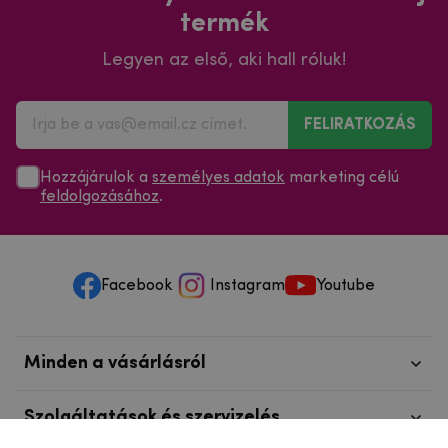
termék
Legyen az első, aki hall róluk!
FELIRATKOZÁS
Hozzájárulok a
személyes adatok
marketing célú
feldolgozásához
.
Facebook
Instagram
Youtube
Minden a vásárlásról
Szolgáltatások és szervizelés