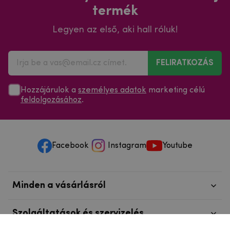
termék
Legyen az első, aki hall róluk!
FELIRATKOZÁS
Hozzájárulok a
személyes adatok
marketing célú
feldolgozásához
.
Facebook
Instagram
Youtube
Minden a vásárlásról
Szolgáltatások és szervizelés