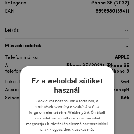
Kategória
iPhone SE (2022)
EAN
8596580139411
Leírás
Műszaki adatok
Telefon márka
APPLE
A
iPhone SE (2022), iPhone SE
telefonmodellhez
(2020), iPhone 7, iPhone 8
Ez a weboldal sütiket
Lakás típusa
Gél
használ
Anyag
rugalmas gél
Színes
Kék
Cookie-kat használunk a tartalom, a
hirdetések személyre szabására és a
forgalom elemzésére. Webhelyünk Ön általi
Ne felejtsd el
használatára vonatkozó információkat
megosztjuk hirdetési és elemző partnereinkkel
is, akik egyesíthetik azokat más