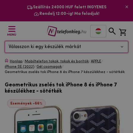
Szállítás 24000 HUF felett INGYENES
Rendelj 12:00-ig! Ma feladjuk!
MENÜ
Válasszon ki egy készülék márkát
Honlap
/
Mobiltelefon tokok, tokok és borítók
/
APPLE
/
iPhone SE (2022)
/
Gél csomagok
/
Geometrikus zselés tok iPhone 8 és iPhone 7 készülékhez - sötétkék
Geometrikus zselés tok iPhone 8 és iPhone 7
készülékhez - sötétkék
Események -66%