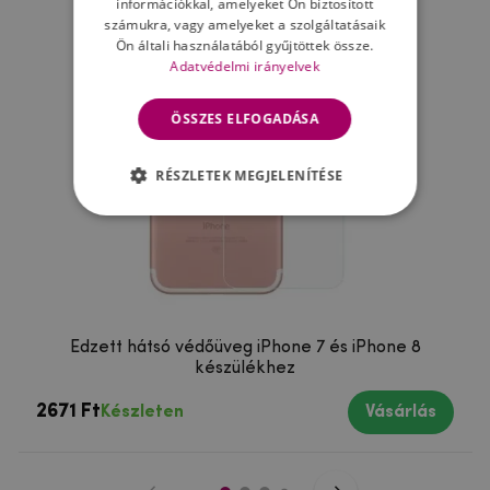
információkkal, amelyeket Ön biztosított
számukra, vagy amelyeket a szolgáltatásaik
Ön általi használatából gyűjtöttek össze.
Adatvédelmi irányelvek
ÖSSZES ELFOGADÁSA
RÉSZLETEK MEGJELENÍTÉSE
Edzett hátsó védőüveg iPhone 7 és iPhone 8
készülékhez
2671 Ft
Készleten
Vásárlás